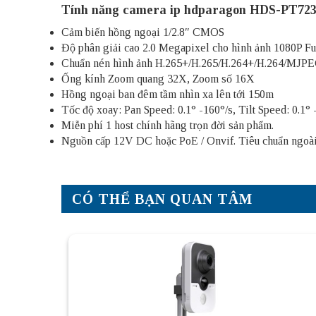
Tính năng
camera ip hdparagon
HDS-PT723
Cảm biến hồng ngoại 1/2.8″ CMOS
Độ phân giải cao 2.0 Megapixel cho hình ảnh 1080P Fu
Chuẩn nén hình ảnh H.265+/H.265/H.264+/H.264/MJPEG 
Ống kính Zoom quang 32X, Zoom số 16X
Hồng ngoại ban đêm tầm nhìn xa lên tới 150m
Tốc độ xoay: Pan Speed: 0.1° -160°/s, Tilt Speed: 0.1° 
Miễn phí 1 host chính hãng trọn đời sản phẩm.
Nguồn cấp 12V DC hoặc PoE / Onvif. Tiêu chuẩn ngoài 
CÓ THỂ BẠN QUAN TÂM