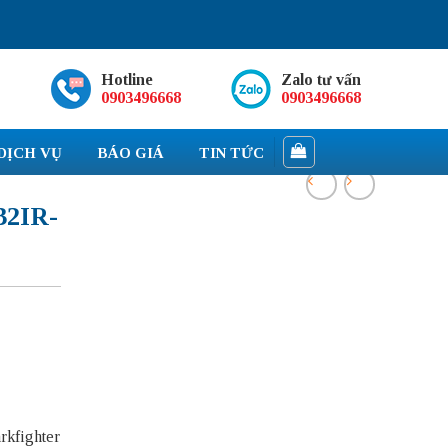
Hotline
Zalo tư vấn
0903496668
0903496668
DỊCH VỤ
BÁO GIÁ
TIN TỨC
2IR-
rkfighter