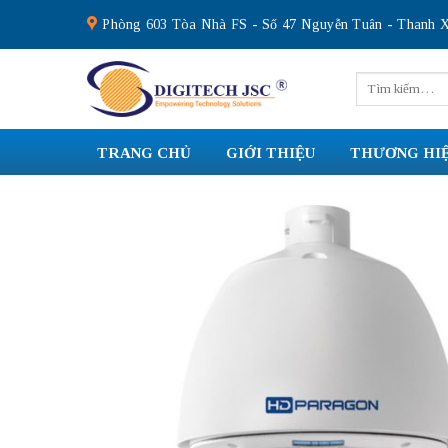
Skip
Phòng 603 Tòa Nhà FS - Số 47 Nguyễn Tuân - Thanh X
to
content
Tìm
kiếm:
TRANG CHỦ
GIỚI THIỆU
THƯƠNG HI