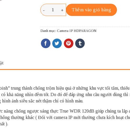
HDPARAGON HDS-PT7232IR-A/H số lượng
Thêm vào giỏ hàng
Danh mục:
Camera IP HDPARAGON
ật
 binh” trung thành chống trộm hiệu quả ở những khu vực tối tắm, thi
 có khả năng nhìn đêm tốt. Do đó để đáp ứng nhu cầu người dùng th
 hình ảnh siêu sắc nét thậm chí có hình màu.
năng chống ngược sáng thực True WDR 120dB giúp chúng ta lắp đặt
 thông thường khác ( Đối với camera IP mới thường chưa kích hoạt c
ất ).