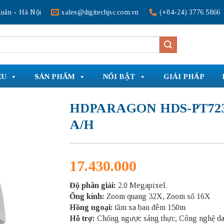
uân - Hà Nội
sales@digitechjsc.com.vn
(+84-24) 3776 5866
ỆU
SẢN PHẨM
NỔI BẬT
GIẢI PHÁP
HDPARAGON HDS-PT723
A/H
17.430.000
Độ phân giải:
2.0 Megapixel.
Ống kính:
Zoom quang 32X, Zoom số 16X
Hồng ngoại:
tầm xa ban đêm 150m
Hỗ trợ:
Chống ngược sáng thực, Công nghệ da