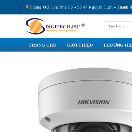
Skip
Phòng 603 Tòa Nhà FS - Số 47 Nguyễn Tuân - Thanh X
to
content
Tìm
kiếm:
TRANG CHỦ
GIỚI THIỆU
THƯƠNG HI