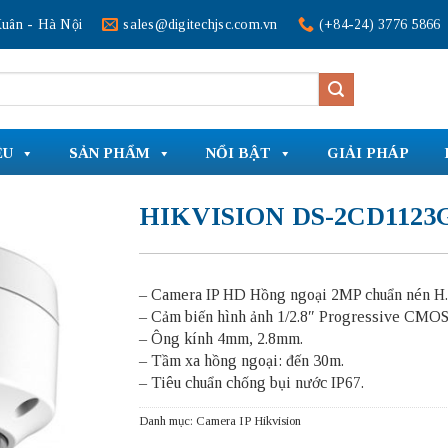
uân - Hà Nội
sales@digitechjsc.com.vn
(+84-24) 3776 5866
ỆU
SẢN PHẨM
NỔI BẬT
GIẢI PHÁP
HIKVISION DS-2CD1123G
– Camera IP HD Hồng ngoại 2MP chuẩn nén H.
– Cảm biến hình ảnh 1/2.8″ Progressive CMOS
– Ông kính 4mm, 2.8mm.
– Tầm xa hồng ngoại: đến 30m.
– Tiêu chuẩn chống bụi nước IP67.
Danh mục:
Camera IP Hikvision