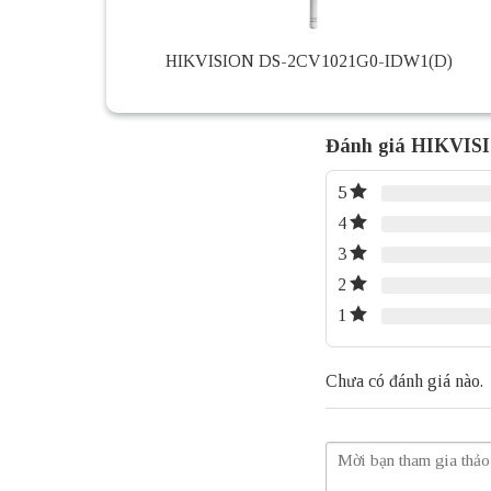
HIKVISION DS-2CV1021G0-IDW1(D)
Đánh giá HIKVIS
5
4
3
2
1
Chưa có đánh giá nào.