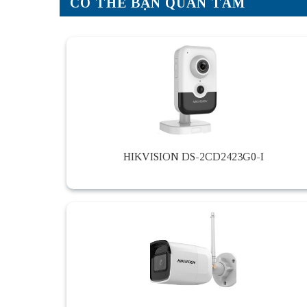
CÓ THỂ BẠN QUAN TÂM
HIKVISION DS-2CD2423G0-I