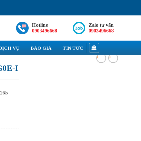
Hotline
Zalo tư vấn
0903496668
0903496668
DỊCH VỤ
BÁO GIÁ
TIN TỨC
0E-I
265.
.