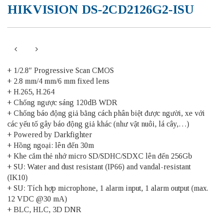
HIKVISION DS-2CD2126G2-ISU
+ 1/2.8″ Progressive Scan CMOS
+ 2.8 mm/4 mm/6 mm fixed lens
+ H.265, H.264
+ Chống ngược sáng 120dB WDR
+ Chống báo động giả bằng cách phân biệt được người, xe với
các yếu tố gây báo động giả khác (như vật nuôi, lá cây,…)
+ Powered by Darkfighter
+ Hồng ngoại: lên đến 30m
+ Khe cắm thẻ nhớ micro SD/SDHC/SDXC lên đến 256Gb
+ SU: Water and dust resistant (IP66) and vandal-resistant
(IK10)
+ SU: Tích hợp microphone, 1 alarm input, 1 alarm output (max.
12 VDC @30 mA)
+ BLC, HLC, 3D DNR