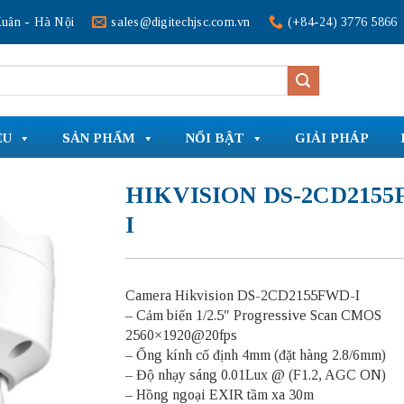
uân - Hà Nội
sales@digitechjsc.com.vn
(+84-24) 3776 5866
ỆU
SẢN PHẨM
NỔI BẬT
GIẢI PHÁP
HIKVISION DS-2CD2155
I
Camera Hikvision DS-2CD2155FWD-I
– Cảm biến 1/2.5″ Progressive Scan CMOS
2560×1920@20fps
– Ống kính cố định 4mm (đặt hàng 2.8/6mm)
– Độ nhạy sáng 0.01Lux @ (F1.2, AGC ON)
– Hồng ngoại EXIR tầm xa 30m