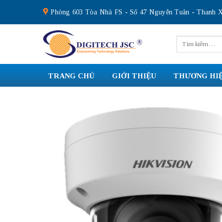
Skip
Phòng 603 Tòa Nhà FS - Số 47 Nguyễn Tuân - Thanh X
to
content
Tìm
kiếm:
TRANG CHỦ
GIỚI THIỆU
THƯƠNG HI