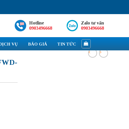
Hotline
Zalo tư vấn
0903496668
0903496668
DỊCH VỤ
BÁO GIÁ
TIN TỨC
FWD-