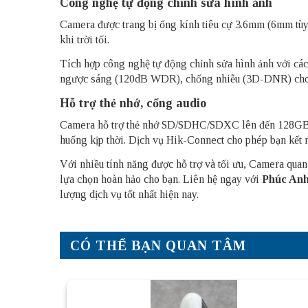
Công nghệ tự động chỉnh sửa hình ảnh
Camera được trang bị ống kính tiêu cự 3.6mm (6mm tùy 
khi trời tối.
Tích hợp công nghệ tự động chỉnh sửa hình ảnh với cá
ngược sáng (120dB WDR), chống nhiễu (3D-DNR) cho hì
Hỗ trợ thẻ nhớ, cổng audio
Camera hỗ trợ thẻ nhớ SD/SDHC/SDXC lên đến 128GB. C
huống kịp thời. Dịch vụ Hik-Connect cho phép bạn kết n
Với nhiều tính năng được hỗ trợ và tối ưu, Camera qu
lựa chọn hoàn hảo cho bạn. Liên hệ ngay với
Phúc An
lượng dịch vụ tốt nhất hiện nay.
CÓ THỂ BẠN QUAN TÂM