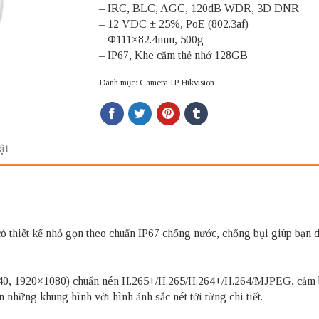
– IRC, BLC, AGC, 120dB WDR, 3D DNR
– 12 VDC ± 25%, PoE (802.3af)
– Φ111×82.4mm, 500g
– IP67, Khe cắm thẻ nhớ 128GB
Danh mục:
Camera IP Hikvision
ật
ó thiết kế nhỏ gọn theo chuẩn IP67 chống nước, chống bụi giúp bạn dễ
440, 1920×1080) chuẩn nén H.265+/H.265/H.264+/H.264/MJPEG, cảm 
những khung hình với hình ảnh sắc nét tới từng chi tiết.