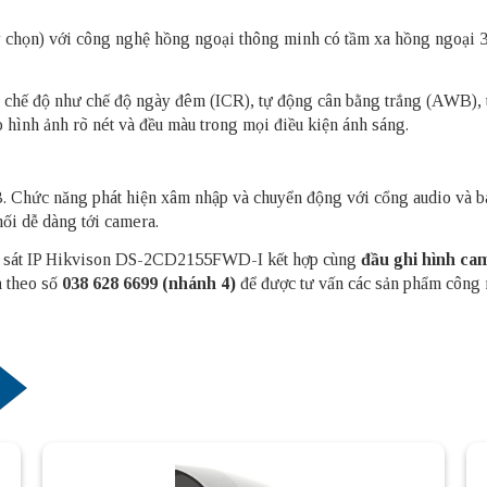
chọn) với công nghệ hồng ngoại thông minh có tầm xa hồng ngoại 3
c chế độ như chế độ ngày đêm (ICR), tự động cân bằng trắng (AWB)
nh ảnh rõ nét và đều màu trong mọi điều kiện ánh sáng.
hức năng phát hiện xâm nhập và chuyển động với cổng audio và báo
ối dễ dàng tới camera.
an sát IP Hikvison DS-2CD2155FWD-I kết hợp cùng
đầu ghi hình ca
h
theo số
038 628 6699 (nhánh 4)
để được tư vấn các sản phẩm công 