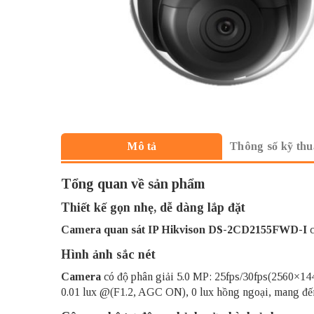
Thông số kỹ thu
Mô tả
Tổng quan về sản phẩm
Thiết kế gọn nhẹ, dễ dàng lắp đặt
Camera quan sát IP Hikvison
DS-2CD2155FWD-I
c
Hình ảnh sắc nét
Camera
có độ phân giải 5.0 MP: 25fps/30fps(2560×1
0.01 lux @(F1.2, AGC ON), 0 lux hồng ngoại, mang đến 