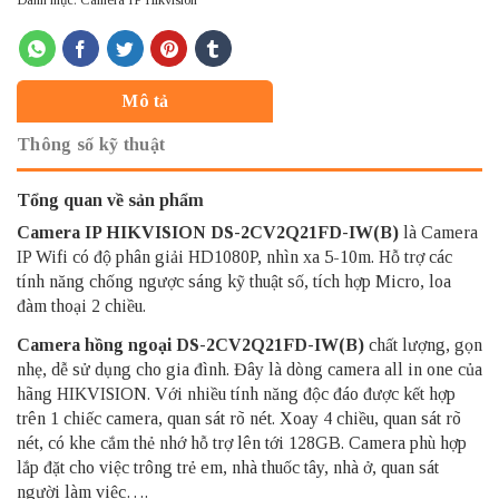
Danh mục:
Camera IP Hikvision
Mô tả
Thông số kỹ thuật
Tổng quan về sản phẩm
Camera IP HIKVISION
DS-2CV2Q21FD-IW(B)
là Camera
IP Wifi có độ phân giải HD1080P, nhìn xa 5-10m. Hỗ trợ các
tính năng chống ngược sáng kỹ thuật số, tích hợp Micro, loa
đàm thoại 2 chiều.
Camera hồng ngoại DS-2CV2Q21FD-IW(B)
chất lượng, gọn
nhẹ, dễ sử dụng cho gia đình. Đây là dòng camera all in one của
hãng HIKVISION. Với nhiều tính năng độc đáo được kết hợp
trên 1 chiếc camera, quan sát rõ nét. Xoay 4 chiều, quan sát rõ
nét, có khe cắm thẻ nhớ hỗ trợ lên tới 128GB. Camera phù hợp
lắp đặt cho việc trông trẻ em, nhà thuốc tây, nhà ở, quan sát
người làm việc….