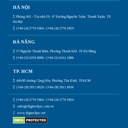
HÀ NỘI
Phòng 603 - Tòa nhà FS, 47 Đường Nguyễn Tuân, Thanh Xuân, TP.
Hà Nội
(+84-24) 3776 5866 / (+84-24) 3776 5859
ĐÀ NẴNG
57 Nguyễn Thanh Năm, Phường Thanh Khê, TP Đà Nẵng
(+84-23) 6358 8886 / (+84-23) 6361 2886
TP. HCM
406/85 đường Cộng Hòa, Phường Tân Bình, TP.HCM
(+84-28) 3811 8628 / (+84-28) 3811 8566
(+84-24) 3776 5866 / (+84-24) 3776 5859
sales@digitechjsc.com.vn
www.digitechjsc.net