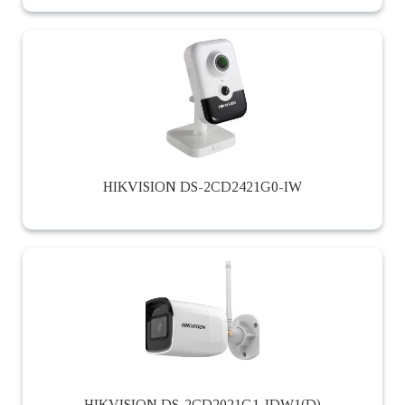
HIKVISION DS-2CD2421G0-IW
HIKVISION DS-2CD2021G1-IDW1(D)