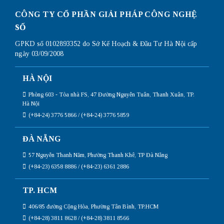
CÔNG TY CỔ PHẦN GIẢI PHÁP CÔNG NGHỆ
SỐ
GPKD số 0102893352 do Sở Kế Hoạch & Đầu Tư Hà Nội cấp
ngày 03/09/2008
HÀ NỘI
Phòng 603 - Tòa nhà FS, 47 Đường Nguyễn Tuân, Thanh Xuân, TP.
Hà Nội
(+84-24) 3776 5866 / (+84-24) 3776 5859
ĐÀ NẴNG
57 Nguyễn Thanh Năm, Phường Thanh Khê, TP Đà Nẵng
(+84-23) 6358 8886 / (+84-23) 6361 2886
TP. HCM
406/85 đường Cộng Hòa, Phường Tân Bình, TP.HCM
(+84-28) 3811 8628 / (+84-28) 3811 8566