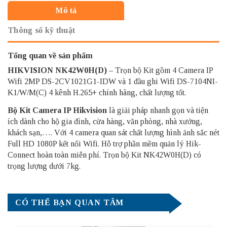
Mô tả
Thông số kỹ thuật
Tổng quan về sản phẩm
HIKVISION NK42W0H(D)
– Trọn bộ Kit gồm 4 Camera IP
Wifi 2MP DS-2CV1021G1-IDW và 1 đầu ghi Wifi DS-7104NI-
K1/W/M(C) 4 kênh H.265+ chính hãng, chất lượng tốt.
Bộ Kit
Camera IP Hikvision
là giải pháp nhanh gọn và tiện
ích dành cho hộ gia đình, cửa hàng, văn phòng, nhà xưởng,
khách sạn,…. Với 4 camera quan sát chất lượng hình ảnh sắc nét
Full HD 1080P kết nối Wifi. Hỗ trợ phần mềm quản lý Hik-
Connect hoàn toàn miễn phí. Trọn bộ Kit NK42W0H(D) có
trọng lượng dưới 7kg.
CÓ THỂ BẠN QUAN TÂM