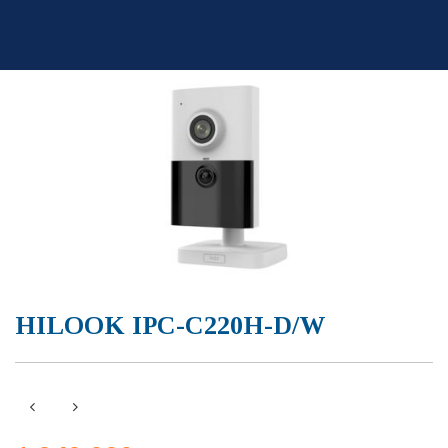
Skip
to
content
HILOOK IPC-C220H-D/W