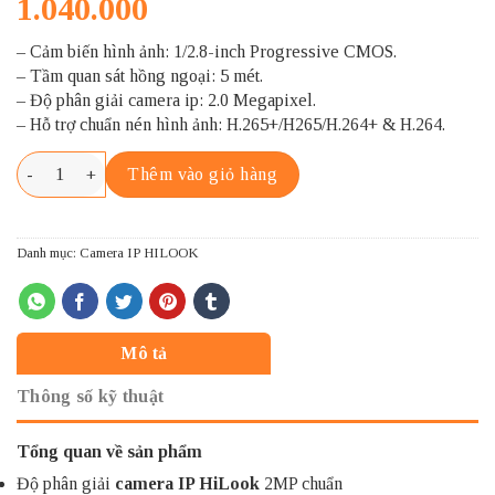
1.040.000
– Cảm biến hình ảnh: 1/2.8-inch Progressive CMOS.
– Tầm quan sát hồng ngoại: 5 mét.
– Độ phân giải camera ip: 2.0 Megapixel.
– Hỗ trợ chuẩn nén hình ảnh: H.265+/H265/H.264+ & H.264.
HILOOK IPC-C220H-D/W số lượng
Thêm vào giỏ hàng
Danh mục:
Camera IP HILOOK
Mô tả
Thông số kỹ thuật
Tổng quan về sản phẩm
Độ phân giải
camera IP HiLook
2MP chuẩn