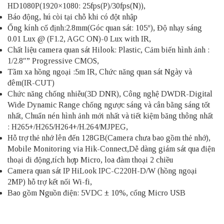
HD1080P(1920×1080: 25fps(P)/30fps(N)),
Báo động, hú còi tại chỗ khi có đột nhập
Ống kính cố định:2.8mm(Góc quan sát: 105º), Độ nhạy sáng
0.01 Lux @ (F1.2, AGC ON)-0 Lux with IR,
Chất liệu camera quan sát Hilook: Plastic, Cảm biến hình ảnh :
1/2.8″” Progressive CMOS,
Tầm xa hồng ngoại :5m IR, Chức năng quan sát Ngày và
đêm(IR-CUT)
Chức năng chống nhiễu(3D DNR), Công nghệ DWDR-Digital
Wide Dynamic Range chống ngược sáng và cân bằng sáng tốt
nhất, Chuẩn nén hình ảnh mới nhất và tiết kiệm băng thông nhất
: H265+/H265/H264+/H.264/MJPEG,
Hỗ trợ thẻ nhớ lên đến 128GB(Camera chưa bao gồm thẻ nhớ),
Mobile Monitoring via Hik-Connect,Dễ dàng giám sát qua điện
thoại di động,tích hợp Micro, loa đàm thoại 2 chiều
Camera quan sát IP HiLook IPC-C220H-D/W (hồng ngoại
2MP) hỗ trợ kết nối Wi-fi,
Bao gồm Nguồn điện: 5VDC ± 10%, cổng Micro USB