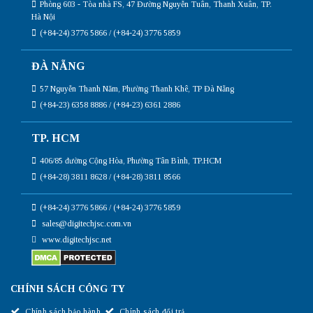
Phòng 603 - Tòa nhà FS, 47 Đường Nguyễn Tuân, Thanh Xuân, TP.
Hà Nội
(+84-24) 3776 5866 / (+84-24) 3776 5859
ĐÀ NẴNG
57 Nguyễn Thanh Năm, Phường Thanh Khê, TP Đà Nẵng
(+84-23) 6358 8886 / (+84-23) 6361 2886
TP. HCM
406/85 đường Cộng Hòa, Phường Tân Bình, TP.HCM
(+84-28) 3811 8628 / (+84-28) 3811 8566
(+84-24) 3776 5866 / (+84-24) 3776 5859
sales@digitechjsc.com.vn
www.digitechjsc.net
CHÍNH SÁCH CÔNG TY
Chính sách bảo hành
Chính sách đổi trả