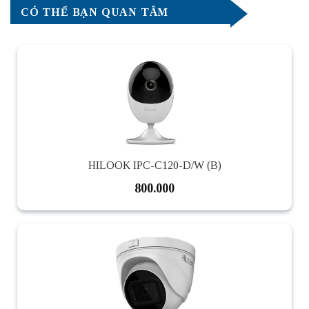
CÓ THỂ BẠN QUAN TÂM
HILOOK IPC-C120-D/W (B)
800.000