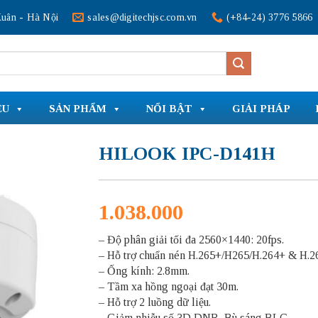
uân - Hà Nội
sales@digitechjsc.com.vn
(+84-24) 3776 5866
ỆU
SẢN PHẨM
NỔI BẬT
GIẢI PHÁP
HILOOK IPC-D141H
1.038.000
– Độ phân giải tối đa 2560×1440: 20fps.
– Hỗ trợ chuẩn nén H.265+/H265/H.264+ & H.2
– Ống kính: 2.8mm.
– Tầm xa hồng ngoại đạt 30m.
– Hỗ trợ 2 luồng dữ liệu.
– Giảm nhiễu số 3D DNR, Bù sáng BLC.