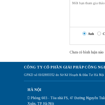
Anh
C
Chưa có bình luận nào
CÔNG TY CỔ PHẦN GIẢI PHÁP CÔNG NG
GPKD số 0102893352 do Sở Kế Hoạch & Đầu Tư Hà Nội c
HÀ NỘI
Phòng 603 - Tòa nhà FS, 47 Đường Nguyễn Tuâ
Xuân, TP. Hà Nội