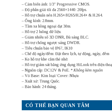
– Cảm biến ảnh: 1/3″ Progressive CMOS.
– Độ phân giải tối đa 2560×1440: 20fps.
– Hỗ trợ chuẩn nén H.265+/H265/H.264+ & H.264.
– Ống kính: 2.8mm.
– Tầm xa hồng ngoại đạt 30m.
– Hỗ trợ 2 luồng dữ liệu.
– Giảm nhiễu số 3D DNR, Bù sáng BLC.
– Hỗ trợ chống ngược sáng DWDR.
– Tiêu chuẩn bảo vệ IP67, IK10
– Chế độ ngày/đêm: Đặt theo lịch, tự động, ngày, đêm
– Ko hỗ trợ khe cắm thẻ nhớ.
– Hỗ trợ giám sát bằng ứng dụng HiLook trên điện thoại
– Nguồn cấp: DC12V & PoE.
* Không kèm nguồn
– Vỏ Base: Kim loại/ Cover: Nhựa
– Xuất xứ: Trung Quốc.
– Bảo hành: 24 tháng.
CÓ THỂ BẠN QUAN TÂM