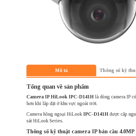
Thông số kỹ thu
Mô tả
Tổng quan về sản phẩm
Camera IP HiLook
IPC-D141H
là dòng camera IP có
hơn khi lắp đặt ở khu vực ngoài trời.
Camera hồng ngoại HiLook
IPC-D141H
được cấp nguồ
sát HiLook Series.
Thông số kỹ thuật camera IP bán cầu 4.0M