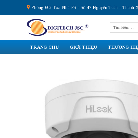
Skip
Phòng 603 Tòa Nhà FS - Số 47 Nguyễn Tuân - Thanh X
to
content
Tìm
kiếm:
TRANG CHỦ
GIỚI THIỆU
THƯƠNG HI