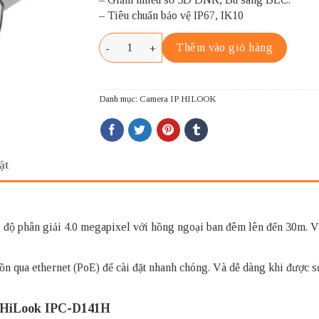
– Tiêu chuẩn bảo vệ IP67, IK10
HILOOK IPC-D141H số lượng
Thêm vào giỏ hàng
Danh mục:
Camera IP HILOOK
ật
 độ phân giải 4.0 megapixel với hồng ngoại ban đêm lên đến 30m. Và
n qua ethernet (PoE) để cài đặt nhanh chóng. Và dễ dàng khi được s
P HiLook IPC-D141H