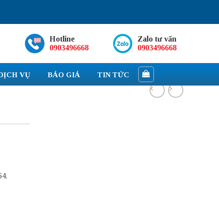
Hotline
Zalo tư vấn
0903496668
0903496668
DỊCH VỤ
BÁO GIÁ
TIN TỨC
64.