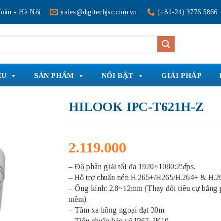
uân - Hà Nội
sales@digitechjsc.com.vn
(+84-24) 3776 5866
ỆU
SẢN PHẨM
NỔI BẬT
GIẢI PHÁP
HILOOK IPC-T621H-Z
2.119.000
– Độ phân giải tối đa 1920×1080:25fps.
– Hỗ trợ chuẩn nén H.265+/H265/H.264+ & H.2
– Ống kính: 2.8~12mm (Thay đổi tiêu cự bằng 
mềm).
– Tầm xa hồng ngoại đạt 30m.
– Tiêu chuẩn bảo vệ IP67, IK10