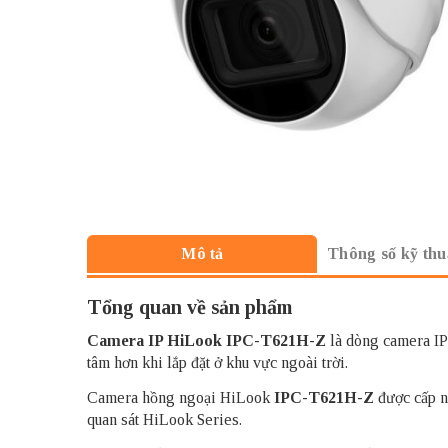
Thông số kỹ thu
Mô tả
Tổng quan về sản phẩm
Camera IP HiLook
IPC-T621H-Z
là dòng camera IP 
tâm hơn khi lắp đặt ở khu vực ngoài trời.
Camera hồng ngoại HiLook
IPC-T621H-Z
được cấp n
quan sát HiLook Series.