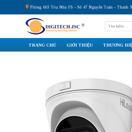
Skip
Phòng 603 Tòa Nhà FS - Số 47 Nguyễn Tuân - Thanh X
to
content
Tìm
kiếm:
TRANG CHỦ
GIỚI THIỆU
THƯƠNG HI