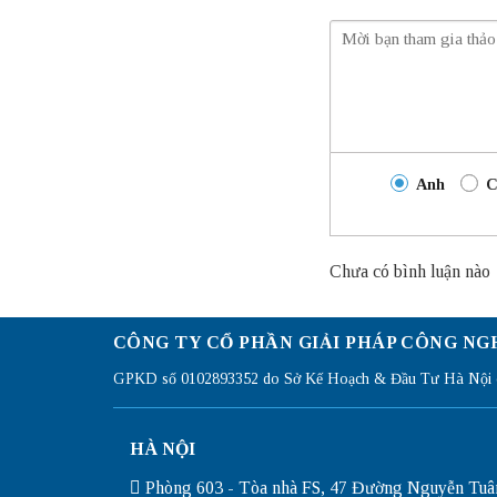
Anh
C
Chưa có bình luận nào
CÔNG TY CỔ PHẦN GIẢI PHÁP CÔNG NG
GPKD số 0102893352 do Sở Kế Hoạch & Đầu Tư Hà Nội c
HÀ NỘI
Phòng 603 - Tòa nhà FS, 47 Đường Nguyễn Tuâ