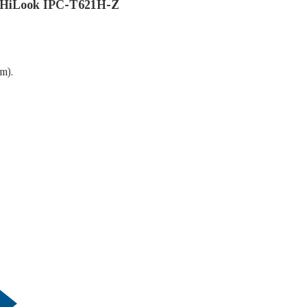
P HiLook IPC-T621H-Z
m).