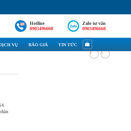
Hotline
Zalo tư vấn
0903496668
0903496668
DỊCH VỤ
BÁO GIÁ
TIN TỨC
64.
phần