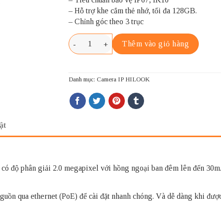
– Hỗ trợ khe cắm thẻ nhớ, tối đa 128GB.
– Chỉnh góc theo 3 trục
HILOOK IPC-T621H-Z số lượng
Thêm vào giỏ hàng
Danh mục:
Camera IP HILOOK
ật
có độ phân giải 2.0 megapixel với hồng ngoại ban đêm lên đến 30m. 
guồn qua ethernet (PoE) để cài đặt nhanh chóng. Và dễ dàng khi được