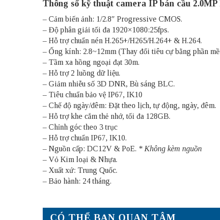
Thông số kỹ thuật camera IP bán cầu 2.0M
– Cảm biến ảnh: 1/2.8″ Progressive CMOS.
– Độ phân giải tối đa 1920×1080:25fps.
– Hỗ trợ chuẩn nén H.265+/H265/H.264+ & H.264.
– Ống kính: 2.8~12mm (Thay đổi tiêu cự bằng phần mề
– Tầm xa hồng ngoại đạt 30m.
– Hỗ trợ 2 luồng dữ liệu.
– Giảm nhiễu số 3D DNR, Bù sáng BLC.
– Tiêu chuẩn bảo vệ IP67, IK10
– Chế độ ngày/đêm: Đặt theo lịch, tự động, ngày, đêm.
– Hỗ trợ khe cắm thẻ nhớ, tối đa 128GB.
– Chỉnh góc theo 3 trục
– Hỗ trợ chuẩn IP67, IK10.
– Nguồn cấp: DC12V & PoE.
* Không kèm nguồn
– Vỏ Kim loại & Nhựa.
– Xuất xứ: Trung Quốc.
– Bảo hành: 24 tháng.
CÓ THỂ BẠN QUAN TÂM