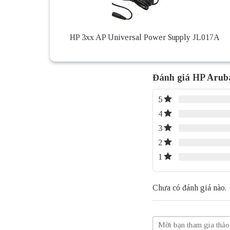
HP 3xx AP Universal Power Supply JL017A
Đánh giá HP Aruba
5
4
3
2
1
Chưa có đánh giá nào.