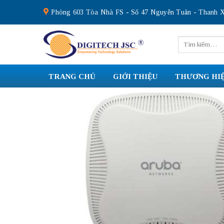
Skip
Phòng 603 Tòa Nhà FS - Số 47 Nguyễn Tuân - Thanh X
to
content
Tìm
kiếm:
TRANG CHỦ
GIỚI THIỆU
THƯƠNG HI