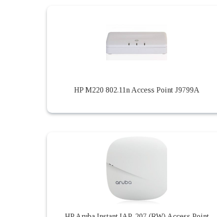
HP M220 802.11n Access Point J9799A
HP Aruba Instant IAP-207 (RW) Access Point