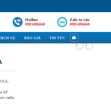
Hotline
Zalo tư vấn
0903496668
0903496668
DỊCH VỤ
BÁO GIÁ
TIN TỨC
A
211A,
a AP.
per radio.