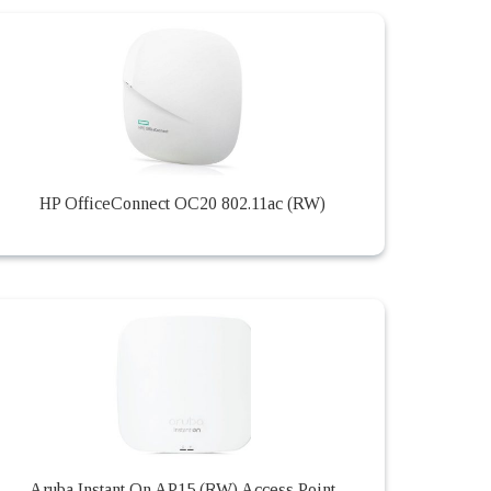
HP OfficeConnect OC20 802.11ac (RW)
Aruba Instant On AP15 (RW) Access Point