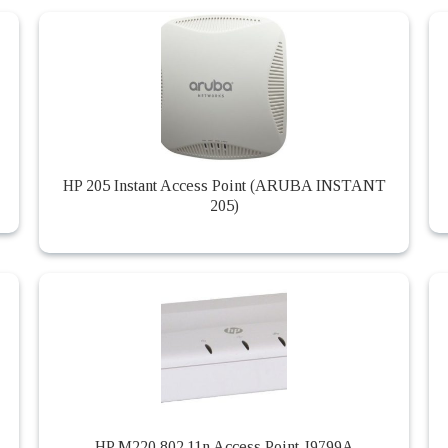
HP 205 Instant Access Point (ARUBA INSTANT
205)
HP M220 802.11n Access Point J9799A