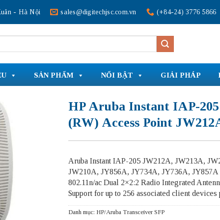
uân - Hà Nội
sales@digitechjsc.com.vn
(+84-24) 3776 5866
ỆU
SẢN PHẨM
NỔI BẬT
GIẢI PHÁP
HP Aruba Instant IAP-205
(RW) Access Point JW212
Aruba Instant IAP-205 JW212A, JW213A, JW
JW210A, JY856A, JY734A, JY736A, JY857A
802.11n/ac Dual 2×2:2 Radio Integrated Antenn
Support for up to 256 associated client devices 
Danh mục:
HP/Aruba Transceiver SFP