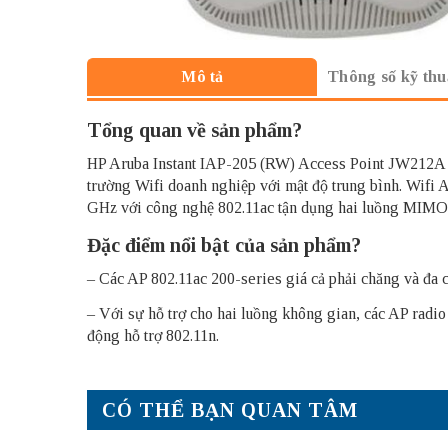
Thông số kỹ thu
Mô tả
Tổng quan về sản phẩm?
HP Aruba Instant IAP-205 (RW) Access Point JW212A
trường Wifi doanh nghiệp với mật độ trung bình. Wifi A
GHz với công nghệ 802.11ac tận dụng hai luồng MIMO, đ
Đặc điểm nổi bật của sản phẩm?
– Các
AP 802.11ac 200-series
giá cả phải chăng và đa c
– Với sự hỗ trợ cho hai luồng không gian, các AP radio
động hỗ trợ 802.11n.
CÓ THỂ BẠN QUAN TÂM