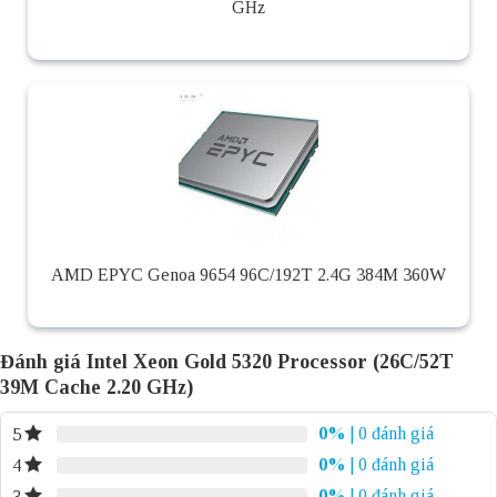
GHz
AMD EPYC Genoa 9654 96C/192T 2.4G 384M 360W
Đánh giá Intel Xeon Gold 5320 Processor (26C/52T
39M Cache 2.20 GHz)
0%
| 0 đánh giá
5
0%
| 0 đánh giá
4
0%
| 0 đánh giá
3