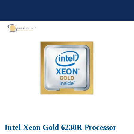
Skip
to
content
Intel Xeon Gold 6230R Processor