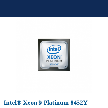
Skip
to
content
Intel® Xeon® Platinum 8452Y