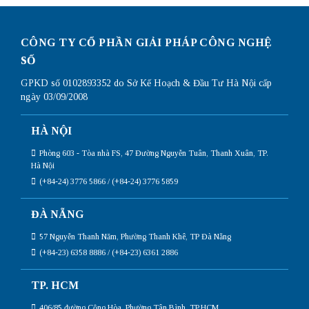
CÔNG TY CỔ PHẦN GIẢI PHÁP CÔNG NGHỆ
SỐ
GPKD số 0102893352 do Sở Kế Hoạch & Đầu Tư Hà Nội cấp
ngày 03/09/2008
HÀ NỘI
Phòng 603 - Tòa nhà FS, 47 Đường Nguyễn Tuân, Thanh Xuân, TP.
Hà Nội
(+84-24) 3776 5866 / (+84-24) 3776 5859
ĐÀ NẴNG
57 Nguyễn Thanh Năm, Phường Thanh Khê, TP Đà Nẵng
(+84-23) 6358 8886 / (+84-23) 6361 2886
TP. HCM
406/85 đường Cộng Hòa, Phường Tân Bình, TP.HCM