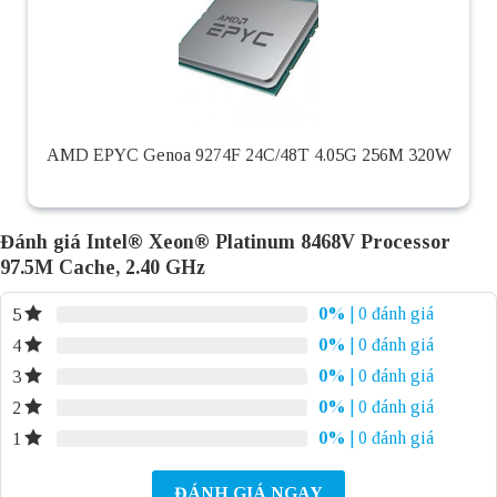
AMD EPYC Genoa 9274F 24C/48T 4.05G 256M 320W
Đánh giá Intel® Xeon® Platinum 8468V Processor
97.5M Cache, 2.40 GHz
0%
| 0 đánh giá
5
0%
| 0 đánh giá
4
0%
| 0 đánh giá
3
0%
| 0 đánh giá
2
0%
| 0 đánh giá
1
ĐÁNH GIÁ NGAY