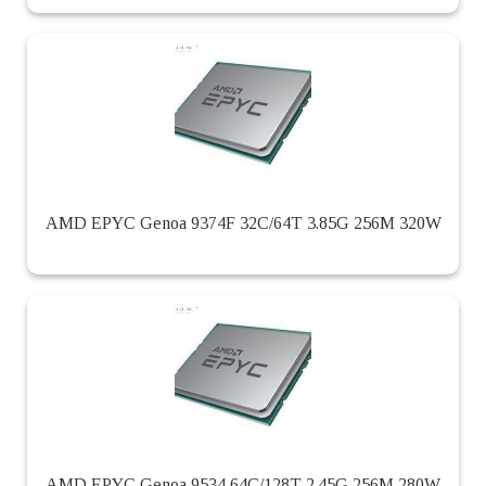
AMD EPYC Genoa 9374F 32C/64T 3.85G 256M 320W
AMD EPYC Genoa 9534 64C/128T 2.45G 256M 280W