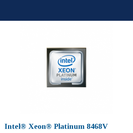
Skip
to
content
Intel® Xeon® Platinum 8468V