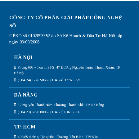
CÔNG TY CỔ PHẦN GIẢI PHÁP CÔNG NGHỆ
SỐ
GPKD số 0102893352 do Sở Kế Hoạch & Đầu Tư Hà Nội cấp
ngày 03/09/2008
HÀ NỘI
Phòng 603 - Tòa nhà FS, 47 Đường Nguyễn Tuân, Thanh Xuân, TP.
Hà Nội
(+84-24) 3776 5866 / (+84-24) 3776 5859
ĐÀ NẴNG
57 Nguyễn Thanh Năm, Phường Thanh Khê, TP Đà Nẵng
(+84-23) 6358 8886 / (+84-23) 6361 2886
TP. HCM
406/85 đường Cộng Hòa, Phường Tân Bình, TP.HCM