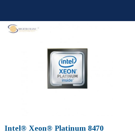
Skip
to
content
Intel® Xeon® Platinum 8470