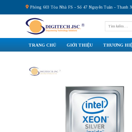
Skip
Phòng 603 Tòa Nhà FS - Số 47 Nguyễn Tuân - Thanh X
to
content
Tìm
kiếm:
TRANG CHỦ
GIỚI THIỆU
THƯƠNG HI