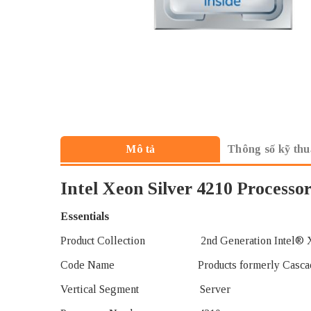
Thông số kỹ thu
Mô tả
Intel Xeon Silver 4210 Process
Essentials
Product Collection 2nd Generation Intel® Xeo
Code Name Products formerly Cascade
Vertical Segment Server