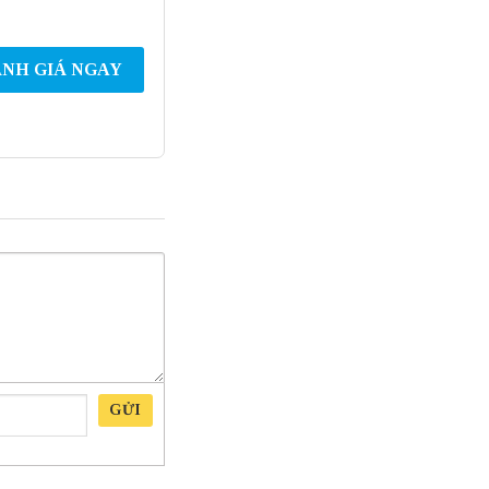
NH GIÁ NGAY
GỬI