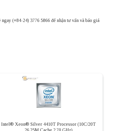
ệ ngay (+84-24) 3776 5866 để nhận tư vấn và báo giá
Intel® Xeon® Silver 4410T Processor (10C/20T
26.25M Cache 2.70 GHz)