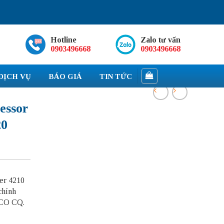
Hotline
Zalo tư vấn
0903496668
0903496668
DỊCH VỤ
BÁO GIÁ
TIN TỨC
essor
20
ver 4210
chính
, CO CQ.