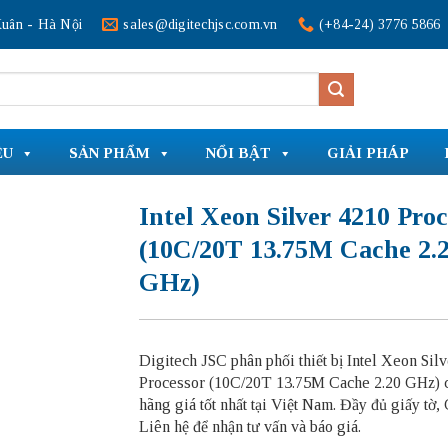
uân - Hà Nội
sales@digitechjsc.com.vn
(+84-24) 3776 5866
ỆU
SẢN PHẨM
NỔI BẬT
GIẢI PHÁP
Intel Xeon Silver 4210 Proc
(10C/20T 13.75M Cache 2.
GHz)
Digitech JSC phân phối thiết bị Intel Xeon Sil
Processor (10C/20T 13.75M Cache 2.20 GHz) 
hãng giá tốt nhất tại Việt Nam. Đầy đủ giấy tờ
Liên hệ để nhận tư vấn và báo giá.