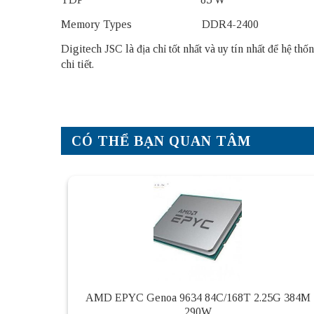
Memory Types DDR4-2400
Digitech JSC là địa chỉ tốt nhất và uy tín nhất để hệ 
chi tiết.
CÓ THỂ BẠN QUAN TÂM
AMD EPYC Genoa 9634 84C/168T 2.25G 384M
290W