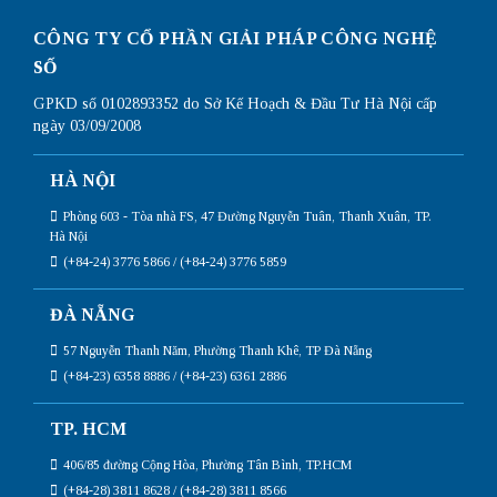
CÔNG TY CỔ PHẦN GIẢI PHÁP CÔNG NGHỆ
SỐ
GPKD số 0102893352 do Sở Kế Hoạch & Đầu Tư Hà Nội cấp
ngày 03/09/2008
HÀ NỘI
Phòng 603 - Tòa nhà FS, 47 Đường Nguyễn Tuân, Thanh Xuân, TP.
Hà Nội
(+84-24) 3776 5866 / (+84-24) 3776 5859
ĐÀ NẴNG
57 Nguyễn Thanh Năm, Phường Thanh Khê, TP Đà Nẵng
(+84-23) 6358 8886 / (+84-23) 6361 2886
TP. HCM
406/85 đường Cộng Hòa, Phường Tân Bình, TP.HCM
(+84-28) 3811 8628 / (+84-28) 3811 8566