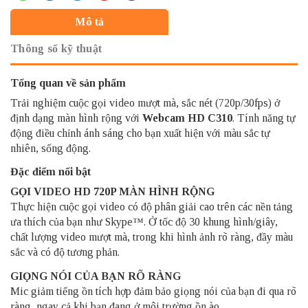
Mô tả
Thông số kỹ thuật
Tổng quan về sản phẩm
Trải nghiệm cuộc gọi video mượt mà, sắc nét (720p/30fps) ở
định dạng màn hình rộng với
Webcam HD C310
. Tính năng tự
động điều chỉnh ánh sáng cho bạn xuất hiện với màu sắc tự
nhiên, sống động.
Đặc điểm nổi bật
GỌI VIDEO HD 720P MÀN HÌNH RỘNG
Thực hiện cuộc gọi video có độ phân giải cao trên các nền tảng
ưa thích của bạn như Skype™. Ở tốc độ 30 khung hình/giây,
chất lượng video mượt mà, trong khi hình ảnh rõ ràng, đầy màu
sắc và có độ tương phản.
GIỌNG NÓI CỦA BẠN RÕ RÀNG
Mic giảm tiếng ồn tích hợp đảm bảo giọng nói của bạn đi qua rõ
ràng, ngay cả khi bạn đang ở môi trường ồn ào.