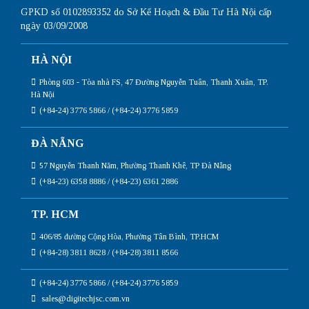
GPKD số 0102893352 do Sở Kế Hoạch & Đầu Tư Hà Nội cấp
ngày 03/09/2008
HÀ NỘI
Phòng 603 - Tòa nhà FS, 47 Đường Nguyễn Tuân, Thanh Xuân, TP.
Hà Nội
(+84-24) 3776 5866 / (+84-24) 3776 5859
ĐÀ NẴNG
57 Nguyễn Thanh Năm, Phường Thanh Khê, TP Đà Nẵng
(+84-23) 6358 8886 / (+84-23) 6361 2886
TP. HCM
406/85 đường Cộng Hòa, Phường Tân Bình, TP.HCM
(+84-28) 3811 8628 / (+84-28) 3811 8566
(+84-24) 3776 5866 / (+84-24) 3776 5859
sales@digitechjsc.com.vn