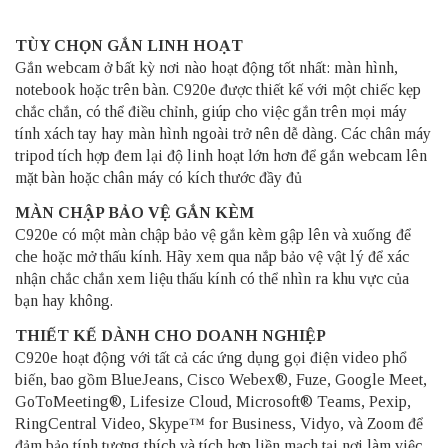
TÙY CHỌN GẮN LINH HOẠT
Gắn webcam ở bất kỳ nơi nào hoạt động tốt nhất: màn hình,
notebook hoặc trên bàn. C920e được thiết kế với một chiếc kẹp
chắc chắn, có thể điều chỉnh, giúp cho việc gắn trên mọi máy
tính xách tay hay màn hình ngoài trở nên dễ dàng. Các chân máy
tripod tích hợp đem lại độ linh hoạt lớn hơn để gắn webcam lên
mặt bàn hoặc chân máy có kích thước đầy đủ
MÀN CHẬP BẢO VỆ GẮN KÈM
C920e có một màn chập bảo vệ gắn kèm gập lên và xuống để
che hoặc mở thấu kính. Hãy xem qua nắp bảo vệ vật lý để xác
nhận chắc chắn xem liệu thấu kính có thể nhìn ra khu vực của
bạn hay không.
THIẾT KẾ DÀNH CHO DOANH NGHIỆP
C920e hoạt động với tất cả các ứng dụng gọi điện video phổ
biến, bao gồm BlueJeans, Cisco Webex®, Fuze, Google Meet,
GoToMeeting®, Lifesize Cloud, Microsoft® Teams, Pexip,
RingCentral Video, Skype™ for Business, Vidyo, và Zoom để
đảm bảo tính tương thích và tích hợp liền mạch tại nơi làm việc.