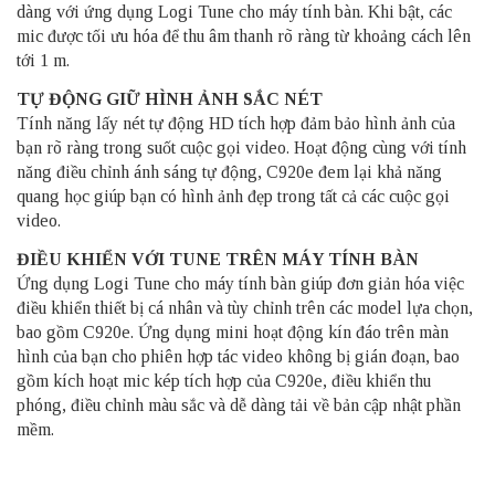
dàng với ứng dụng Logi Tune cho máy tính bàn. Khi bật, các
mic được tối ưu hóa để thu âm thanh rõ ràng từ khoảng cách lên
tới 1 m.
TỰ ĐỘNG GIỮ HÌNH ẢNH SẮC NÉT
Tính năng lấy nét tự động HD tích hợp đảm bảo hình ảnh của
bạn rõ ràng trong suốt cuộc gọi video. Hoạt động cùng với tính
năng điều chỉnh ánh sáng tự động, C920e đem lại khả năng
quang học giúp bạn có hình ảnh đẹp trong tất cả các cuộc gọi
video.
ĐIỀU KHIỂN VỚI TUNE TRÊN MÁY TÍNH BÀN
Ứng dụng Logi Tune cho máy tính bàn giúp đơn giản hóa việc
điều khiển thiết bị cá nhân và tùy chỉnh trên các model lựa chọn,
bao gồm C920e. Ứng dụng mini hoạt động kín đáo trên màn
hình của bạn cho phiên hợp tác video không bị gián đoạn, bao
gồm kích hoạt mic kép tích hợp của C920e, điều khiển thu
phóng, điều chỉnh màu sắc và dễ dàng tải về bản cập nhật phần
mềm.