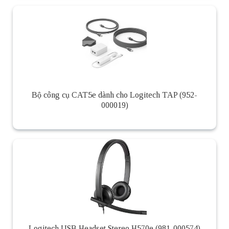
Bộ công cụ CAT5e dành cho Logitech TAP (952-
000019)
Logitech USB Headset Stereo H570e (981-000574)