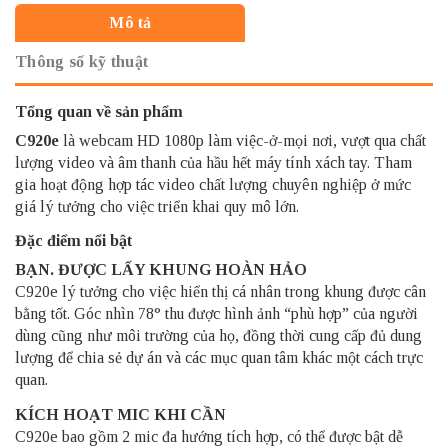
Mô tả
Thông số kỹ thuật
Tổng quan về sản phẩm
C920e
là webcam HD 1080p làm việc-ở-mọi nơi, vượt qua chất
lượng video và âm thanh của hầu hết máy tính xách tay. Tham
gia hoạt động hợp tác video chất lượng chuyên nghiệp ở mức
giá lý tưởng cho việc triển khai quy mô lớn.
Đặc điểm nổi bật
BẠN. ĐƯỢC LẤY KHUNG HOÀN HẢO
C920e lý tưởng cho việc hiển thị cá nhân trong khung được cân
bằng tốt. Góc nhìn 78° thu được hình ảnh “phù hợp” của người
dùng cũng như môi trường của họ, đồng thời cung cấp đủ dung
lượng để chia sẻ dự án và các mục quan tâm khác một cách trực
quan.
KÍCH HOẠT MIC KHI CẦN
C920e bao gồm 2 mic đa hướng tích hợp, có thể được bật dễ