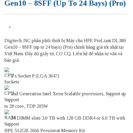
Gen10 – 8SFF (up To 24 Bays) (Pro)
Digitech JSC phân phối thiết bị Máy chủ HPE ProLiant DL380
Gen10 – 8SFF (up to 24 bays) (Pro) chính hãng giá tốt nhất tại
Việt Nam. Đầy đủ giấy tờ, CO CQ. Liên hệ để nhận tư vấn và
báo giá.
2 x Socket P (LGA 3647)
2nd Generation Intel Xeon Scalable processors, Support up
to 28 core, TDP 205W
24 DIMM slots 3.0 TB with 128 GB DDR4 or 6.0 TB with
HPE 512GB 2666 Persistent Memory Kit