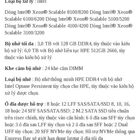
Loại bộ xử lý
: Intel
Dòng Intel® Xeon® Scalable 8100/8200 Dòng Intel® Xeon®
Scalable 6100/6200 Dòng Intel® Xeon® Scalable 5100/5200
Dòng Intel® Xeon® Scalable 4100/4200 Dòng Intel® Xeon®
Scalable 3100/3200
Bộ nhớ tối đa
: 3,0 TB với 128 GB DDR4, tùy thuộc vào kiểu
bộ xử lý; 6,0 TB với Bộ nhớ liên tục HPE 512GB 2666, tùy
thuộc vào kiểu bộ xử lý
Khe cắm bộ nhớ
: 24 khe cắm DIMM
Loại bộ nhớ
: Bộ nhớ thông minh HPE DDR4 với bộ nhớ
Intel Optane Persistent tùy chọn cho HPE, tùy thuộc vào kiểu bộ
xử lý được chọn.
Ổ đĩa được hỗ trợ
: 8 hoặc 12 LFF SAS/SATA/SSD 8, 10, 16,
18 hoặc 24 SFF SAS/SATA/SSD; 2 M.2 SATA SSD tiêu chuẩn
trên riser chính, tùy thuộc vào cấu hình; 6 ổ đĩa sau SFF tùy chọn
hoặc 3 ổ đĩa sau LFF tùy chọn và 2 ổ đĩa sau SFF hoặc 2 Dual
UFF tùy chọn; 20 SFF NVMe tùy chọn; Hỗ trợ NVMe thông qua
Express Bay sẽ giới hạn dung lượng ổ đĩa tối đa