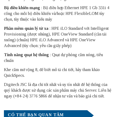
Bộ điều khiển mạng
: Bộ điều hợp Ethernet HPE 1 Gb 331i 4
cổng cho mỗi bộ điều khiển và/hoặc HPE FlexibleLOM tùy
chọn, tùy thuộc vào kiểu máy
Phần mềm quản lý từ xa
: HPE iLO Standard với Intelligent
Provisioning (được nhúng), HPE OneView Standard (cần tải
xuống) (chuẩn) HPE iLO Advanced và HPE OneView
Advanced (tùy chọn; yêu cầu giấy phép)
Tính năng quạt hệ thống
: Quạt dự phòng cắm nóng, tiêu
chuẩn
Khe cắm mở rộng 8, để biết mô tả chi tiết, hãy tham khảo
QuickSpecs.
Digitech JSC là địa chỉ tốt nhất và uy tín nhất để hệ thống của
quý khách được sử dụng các sản phẩm
máy chủ Server
. Liên hệ
ngay (+84-24) 3776 5866 để nhận tư vấn và báo giá chi tiết.
CÓ THỂ BẠN QUAN TÂM