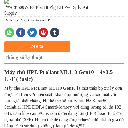
1 x 500W FS Plat Ht Plg LH Pwr Sply Kit
Danh mục:
Máy Chủ Server HP
Mô tả
Thông số kỹ thuật
Máy chủ HPE Proliant ML110 Gen10 – 4×3.5
LFF (Basic)
Máy chủ
HPE ProLiant ML110 Gen10 là một tháp bộ xử lý đơn
được cải tiến với hiệu suất, khả năng mở rộng và bảo mật với
mức giá phải chăng. Nó hỗ trợ bộ xử lý Intel® Xeon®
Scalable, HPE DDR4 SmartMemory với dung lượng tối đa 192
GB, năm khe cắm PCIe, tám ổ đĩa dạng lớn (LFF) hoặc 16 ổ đĩa
dạng nhỏ (SFF). Nó có thể dễ dàng được chuyển đổi thành giá đỡ
bằng cách sử dụng không gian giá đỡ 4,5U.