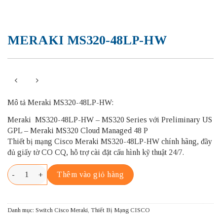
MERAKI MS320-48LP-HW
Mô tả Meraki MS320-48LP-HW:
Meraki MS320-48LP-HW – MS320 Series với Preliminary US
GPL – Meraki MS320 Cloud Managed 48 P
Thiết bị mạng Cisco Meraki MS320-48LP-HW chính hãng, đầy
đủ giấy tờ CO CQ, hỗ trợ cài đặt cấu hình kỹ thuật 24/7.
MERAKI MS320-48LP-HW số lượng
Thêm vào giỏ hàng
Danh mục:
Switch Cisco Meraki
,
Thiết Bị Mạng CISCO