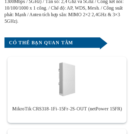
1300Mbps / 5GHz) / Tần số: 2,4 Ghz và 5Ghz / Cổng kết nối:
10/100/1000 x 1 cổng. / Chế độ: AP, WDS, Mesh. / Công suất
phát: Mạnh / Anten tích hợp sẵn: MIMO 2×2 2,4GHz & 3×3
5GHz).
CÓ THỂ BẠN QUAN TÂM
MikroTik CRS318-1Fi-15Fr-2S-OUT (netPower 15FR)