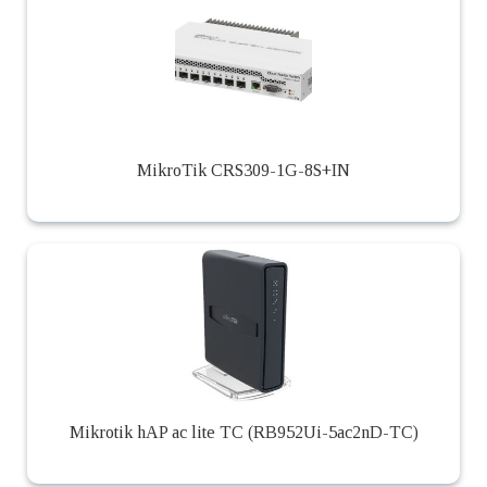
MikroTik CRS309-1G-8S+IN
Mikrotik hAP ac lite TC (RB952Ui-5ac2nD-TC)