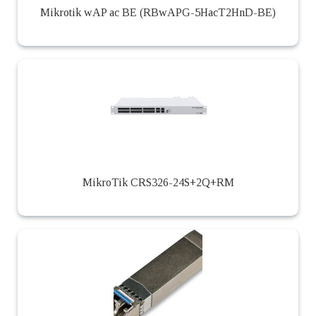
Mikrotik wAP ac BE (RBwAPG-5HacT2HnD-BE)
MikroTik CRS326-24S+2Q+RM