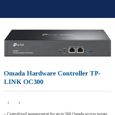
Skip
to
content
Omada Hardware Controller TP-
LINK OC300
– Centralized management for up to 500 Omada access points,