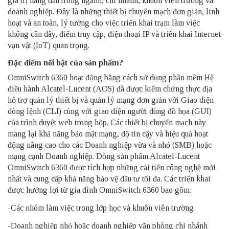
giá trị hàng đầu trong ngành, chi nhánh, khuôn viên trường và
doanh nghiệp. Đây là những thiết bị chuyển mạch đơn giản, linh
hoạt và an toàn, lý tưởng cho việc triển khai trạm làm việc
không cần dây, điểm truy cập, điện thoại IP và triển khai Internet
vạn vật (IoT) quan trọng.
Đặc điểm nổi bật của sản phẩm?
OmniSwitch
6360 hoạt động bằng cách sử dụng phần mềm Hệ
điều hành Alcatel-Lucent (AOS) đã được kiểm chứng thực địa
hỗ trợ quản lý thiết bị và quản lý mạng đơn giản với Giao diện
dòng lệnh (CLI) cùng với giao diện người dùng đồ họa (GUI)
của trình duyệt web trong hộp. Các thiết bị chuyển mạch này
mang lại khả năng bảo mật mạng, độ tin cậy và hiệu quả hoạt
động nâng cao cho các Doanh nghiệp vừa và nhỏ (SMB) hoặc
mạng cạnh Doanh nghiệp. Dòng sản phẩm Alcatel-Lucent
OmniSwitch 6360 được tích hợp những cải tiến công nghệ mới
nhất và cung cấp khả năng bảo vệ đầu tư tối đa. Các triển khai
được hưởng lợi từ gia đình OmniSwitch 6360 bao gồm:
-Các nhóm làm việc trong lớp học và khuôn viên trường
-Doanh nghiệp nhỏ hoặc doanh nghiệp văn phòng chi nhánh