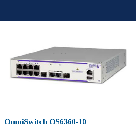
Skip
to
content
OmniSwitch OS6360-10