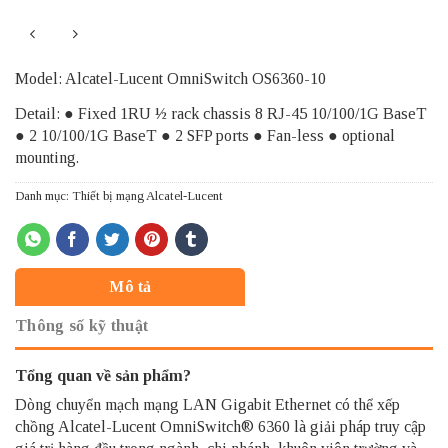
Model: Alcatel-Lucent OmniSwitch OS6360-10
Detail: ● Fixed 1RU ½ rack chassis 8 RJ-45 10/100/1G BaseT
● 2 10/100/1G BaseT ● 2 SFP ports ● Fan-less ● optional
mounting.
Danh mục:
Thiết bị mạng Alcatel-Lucent
Mô tả
Thông số kỹ thuật
Tổng quan về sản phẩm?
Dòng chuyển mạch mạng
LAN Gigabit Ethernet có thể xếp
chồng Alcatel-Lucent
OmniSwitch
® 6360 là giải pháp truy cập