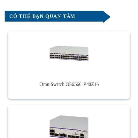
CÓ THỂ BẠN QUAN TÂM
OmniSwitch OS6560-P48Z16