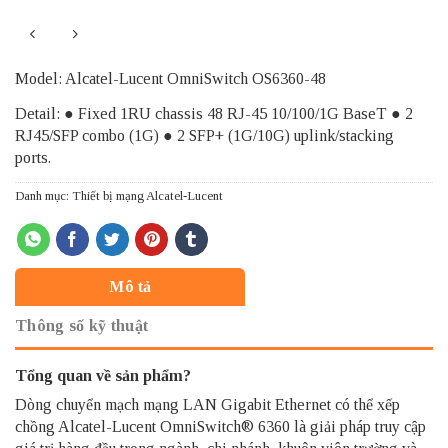
Model: Alcatel-Lucent OmniSwitch OS6360-48
Detail: ● Fixed 1RU chassis 48 RJ-45 10/100/1G BaseT ● 2
RJ45/SFP combo (1G) ● 2 SFP+ (1G/10G) uplink/stacking
ports.
Danh mục:
Thiết bị mạng Alcatel-Lucent
Mô tả
Thông số kỹ thuật
Tổng quan về sản phẩm?
Dòng chuyển mạch mạng
LAN Gigabit Ethernet có thể xếp
chồng Alcatel-Lucent
OmniSwitch
® 6360 là giải pháp truy cập