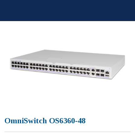
Skip
to
content
OmniSwitch OS6360-48