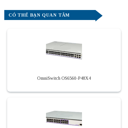
CÓ THỂ BẠN QUAN TÂM
OmniSwitch OS6560-P48X4