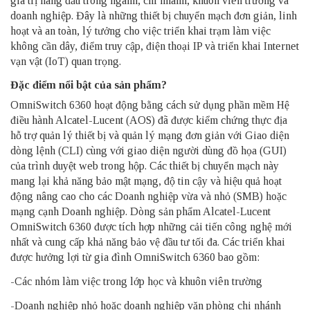
giá trị hàng đầu trong ngành, chi nhánh, khuôn viên trường và
doanh nghiệp. Đây là những thiết bị chuyển mạch đơn giản, linh
hoạt và an toàn, lý tưởng cho việc triển khai trạm làm việc
không cần dây, điểm truy cập, điện thoại IP và triển khai Internet
vạn vật (IoT) quan trọng.
Đặc điểm nổi bật của sản phẩm?
OmniSwitch
6360 hoạt động bằng cách sử dụng phần mềm Hệ
điều hành Alcatel-Lucent (AOS) đã được kiểm chứng thực địa
hỗ trợ quản lý thiết bị và quản lý mạng đơn giản với Giao diện
dòng lệnh (CLI) cùng với giao diện người dùng đồ họa (GUI)
của trình duyệt web trong hộp. Các thiết bị chuyển mạch này
mang lại khả năng bảo mật mạng, độ tin cậy và hiệu quả hoạt
động nâng cao cho các Doanh nghiệp vừa và nhỏ (SMB) hoặc
mạng cạnh Doanh nghiệp. Dòng sản phẩm Alcatel-Lucent
OmniSwitch 6360 được tích hợp những cải tiến công nghệ mới
nhất và cung cấp khả năng bảo vệ đầu tư tối đa. Các triển khai
được hưởng lợi từ gia đình OmniSwitch 6360 bao gồm:
-Các nhóm làm việc trong lớp học và khuôn viên trường
-Doanh nghiệp nhỏ hoặc doanh nghiệp văn phòng chi nhánh