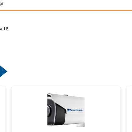
ật
a IP
.