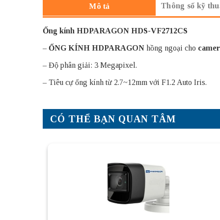
Thông số kỹ thu
Mô tả
Ống kính HDPARAGON HDS-VF2712CS
–
ỐNG KÍNH HDPARAGON
hồng ngoại cho
camer
– Độ phân giải: 3 Megapixel.
– Tiêu cự ống kính từ 2.7~12mm với F1.2 Auto Iris.
CÓ THỂ BẠN QUAN TÂM