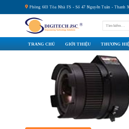
Skip
Phòng 603 Tòa Nhà FS - Số 47 Nguyễn Tuân - Thanh X
to
content
Tìm
kiếm:
TRANG CHỦ
GIỚI THIỆU
THƯƠNG HI