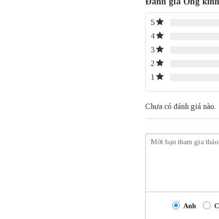
Đánh giá Ống kí
5
4
3
2
1
Chưa có đánh giá nào.
Anh
C