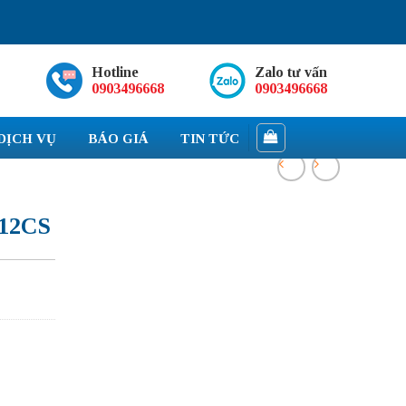
Hotline
Zalo tư vấn
0903496668
0903496668
DỊCH VỤ
BÁO GIÁ
TIN TỨC
12CS