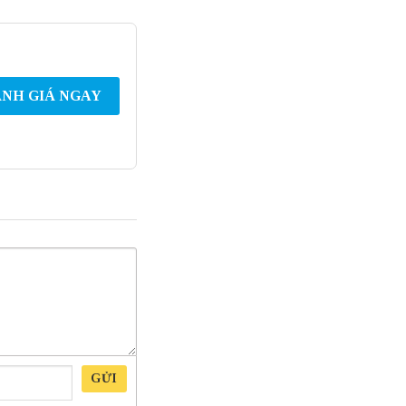
NH GIÁ NGAY
GỬI