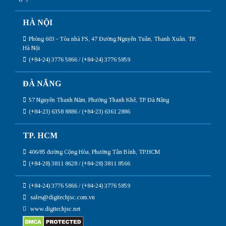
HÀ NỘI
Phòng 603 - Tòa nhà FS, 47 Đường Nguyễn Tuân, Thanh Xuân, TP.
Hà Nội
(+84-24) 3776 5866 / (+84-24) 3776 5859
ĐÀ NẴNG
57 Nguyễn Thanh Năm, Phường Thanh Khê, TP Đà Nẵng
(+84-23) 6358 8886 / (+84-23) 6361 2886
TP. HCM
406/85 đường Cộng Hòa, Phường Tân Bình, TP.HCM
(+84-28) 3811 8628 / (+84-28) 3811 8566
(+84-24) 3776 5866 / (+84-24) 3776 5859
sales@digitechjsc.com.vn
www.digitechjsc.net