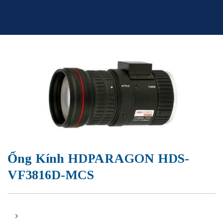
Skip
to
content
Ống Kính HDPARAGON HDS-
VF3816D-MCS