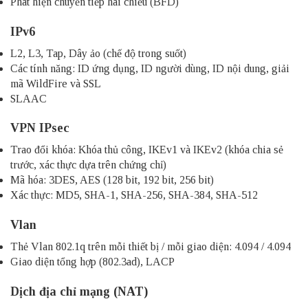
Phát hiện chuyển tiếp hai chiều (BFD)
IPv6
L2, L3, Tap, Dây ảo (chế độ trong suốt)
Các tính năng: ID ứng dụng, ID người dùng, ID nội dung, giải
mã WildFire và SSL
SLAAC
VPN IPsec
Trao đổi khóa: Khóa thủ công, IKEv1 và IKEv2 (khóa chia sẻ
trước, xác thực dựa trên chứng chỉ)
Mã hóa: 3DES, AES (128 bit, 192 bit, 256 bit)
Xác thực: MD5, SHA-1, SHA-256, SHA-384, SHA-512
Vlan
Thẻ Vlan 802.1q trên mỗi thiết bị / mỗi giao diện: 4.094 / 4.094
Giao diện tổng hợp (802.3ad), LACP
Dịch địa chỉ mạng (NAT)