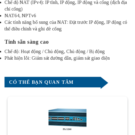
Chế độ NAT (IPv4): IP tĩnh, IP động, IP động và cổng (dịch địa
chỉ cổng)
NAT64, NPTv6
Các tính năng bổ sung của NAT: Đặt trước IP động, IP động có
thể điều chỉnh và ghi đè cổng
Tính sẵn sàng cao
Chế độ: Hoạt động / Chủ động, Chủ động / Bị động
Phát hiện lỗi: Giám sát đường dẫn, giám sát giao diện
CÓ THỂ BẠN QUAN TÂM