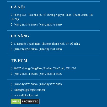
HÀ NỘI
Phòng 603 - Tòa nhà FS, 47 Đường Nguyễn Tuân, Thanh Xuân, TP.
Hà Nội
(+84-24) 3776 5866 / (+84-24) 3776 5859
ĐÀ NẴNG
57 Nguyễn Thanh Năm, Phường Thanh Khê, TP Đà Nẵng
(+84-23) 6358 8886 / (+84-23) 6361 2886
TP. HCM
406/85 đường Cộng Hòa, Phường Tân Bình, TP.HCM
(+84-28) 3811 8628 / (+84-28) 3811 8566
(+84-24) 3776 5866 / (+84-24) 3776 5859
sales@digitechjsc.com.vn
www.digitechjsc.net