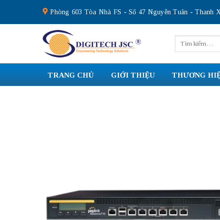
Skip
Phòng 603 Tòa Nhà FS - Số 47 Nguyễn Tuân - Thanh X
to
content
Tìm
kiếm:
TRANG CHỦ
GIỚI THIỆU
THƯƠNG HI