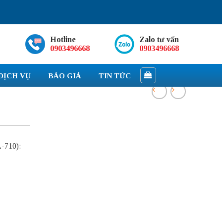
Hotline
Zalo tư vấn
0903496668
0903496668
DỊCH VỤ
BÁO GIÁ
TIN TỨC
L-710):