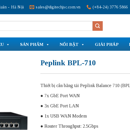
uân - Hà Nội
sales@digitechjsc.com.vn
(+84-24) 3776 5866
ỆU
SẢN PHẨM
NỔI BẬT
GIẢI PHÁP
Peplink BPL-710
Thiết bị cân bằng tải Peplink Balance 710 (BP
● 7x GbE Port WAN
● 3x GbE Port LAN
● 1x USB WAN Modem
● Router Throughput: 2.5Gbps