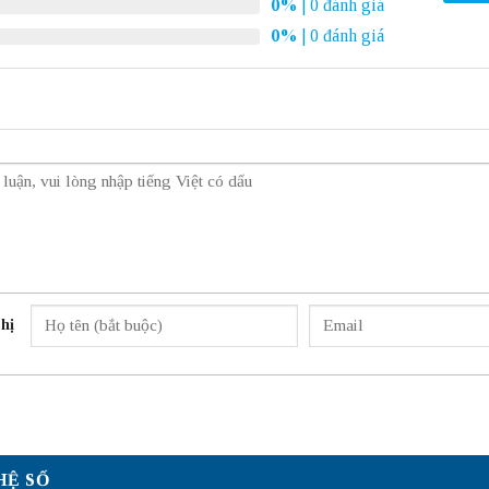
0%
| 0 đánh giá
0%
| 0 đánh giá
hị
HỆ SỐ