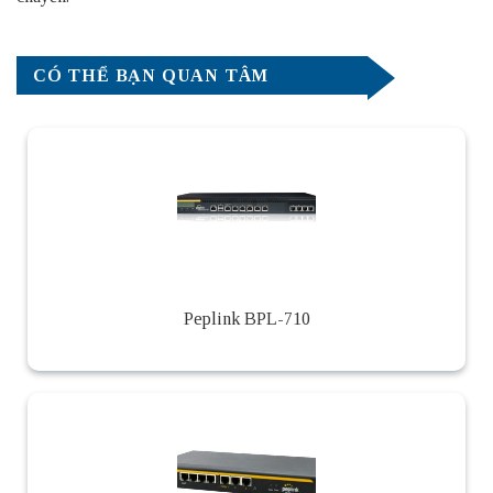
CÓ THỂ BẠN QUAN TÂM
Peplink BPL-710