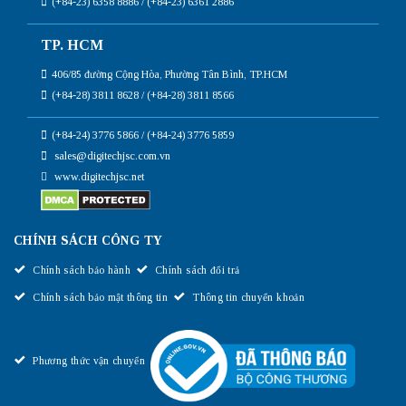
(+84-23) 6358 8886 / (+84-23) 6361 2886
TP. HCM
406/85 đường Cộng Hòa, Phường Tân Bình, TP.HCM
(+84-28) 3811 8628 / (+84-28) 3811 8566
(+84-24) 3776 5866 / (+84-24) 3776 5859
sales@digitechjsc.com.vn
www.digitechjsc.net
CHÍNH SÁCH CÔNG TY
Chính sách bảo hành
Chính sách đổi trả
Chính sách bảo mật thông tin
Thông tin chuyển khoản
Phương thức vận chuyển