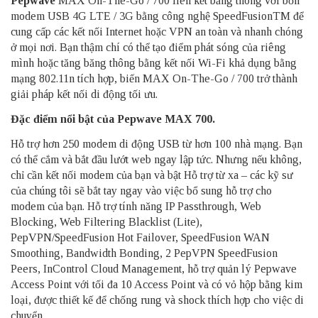
Pepwave
MAX On-The-Go / 700 liên kết băng thông với bốn
modem USB 4G LTE / 3G bằng công nghệ SpeedFusionTM để
cung cấp các kết nối Internet hoặc VPN an toàn và nhanh chóng
ở mọi nơi.
Bạn thậm chí có thể tạo điểm phát sóng của riêng
mình hoặc tăng băng thông bằng kết nối Wi-Fi khả dụng bằng
mạng 802.11n tích hợp, biến MAX On-The-Go / 700 trở thành
giải pháp kết nối di động tối ưu.
Đặc điểm nổi bật của Pepwave MAX 700.
Hỗ trợ hơn 250 modem di động USB từ hơn 100 nhà mạng.
Bạn
có thể cắm và bắt đầu lướt web ngay lập tức.
Nhưng nếu không,
chỉ cần kết nối modem của bạn và bật Hỗ trợ từ xa – các kỹ sư
của chúng tôi sẽ bắt tay ngay vào việc bổ sung hỗ trợ cho
modem của bạn. H
ỗ trợ tính năng IP Passthrough, Web
Blocking, Web Filtering Blacklist (Lite),
PepVPN/SpeedFusion Hot Failover, SpeedFusion WAN
Smoothing, Bandwidth Bonding, 2 PepVPN SpeedFusion
Peers, InControl Cloud Management, hỗ trợ quản lý Pepwave
Access Point với tối đa 10 Access Point và có vỏ hộp bằng kim
loại, được thiết kế để chống rung và shock thích hợp cho việc di
chuyển.