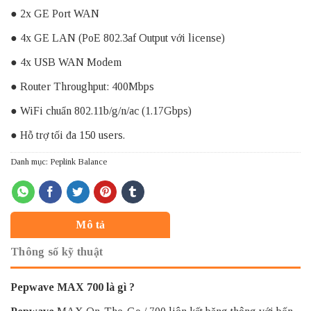
● 2x GE Port WAN
● 4x GE LAN (PoE 802.3af Output với license)
● 4x USB WAN Modem
● Router Throughput: 400Mbps
● WiFi chuẩn 802.11b/g/n/ac (1.17Gbps)
● Hỗ trợ tối đa 150 users.
Danh mục:
Peplink Balance
Mô tả
Thông số kỹ thuật
Pepwave MAX 700 là gì ?