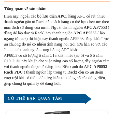
Tổng quan về sản phẩm
Hiện nay, ngoài các
bộ lưu điện APC
, hãng APC có rất nhiều
thanh nguồn gắn tủ Rack để khách hàng có thể lựa chọn tùy theo
mục đích sử dụng của mình. Ngoài thanh nguồn
APC AP7553
(
dùng để lắp dọc tủ Rack) hay thanh nguồn
APC AP9565
( lắp
ngang tủ rack) thì hiện nay thanh nguồn AP8853 cũng khá được
ưa chuộng do nó có nhiều tính năng nổi trội hơn hẳn so với các
“anh em” thanh nguồn cùng bố mẹ APC khác.
AP8853 có số lượng ổ cắm C13 khá nhiều (36 ổ) và 6 ổ cắm
C19. Điều này khiến cho việc nâng cao số lượng dây nguồn cắm
với thanh nguồn được dễ dàng hơn. Bên cạnh đó
APC AP8853
Rack PDU
( thanh nguồn lắp trong tủ Rack) còn có ưu điểm
vượt trội khi có thêm đèn leg hiển thị thông số của dòng điện,
giúp chúng ta quản lý dễ dàng hơn.
CÓ THỂ BẠN QUAN TÂM