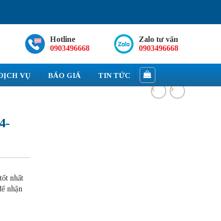
Hotline
Zalo tư vấn
0903496668
0903496668
DỊCH VỤ
BÁO GIÁ
TIN TỨC
4-
tốt nhất
để nhận