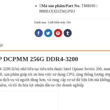
Mã sản phẩm/Part No.
TM8690
/
NMB1XXD256GPSU
Danh mục:
Linh kiện máy chủ
ật
P DCPMM 256G DDR4-3200
 bộ nhớ liên tục tiên tiến thuộc Intel Optane Series 200, mang
 sản phẩm giúp tối ưu hóa việc sử dụng CPU, tăng thông lượng ứng 
ều dịch vụ và người dùng hơn, và cung cấp cơ sở dữ liệu lớn mà không
ềm, và tối đa hóa lợi nhuận đầu tư cho doanh nghiệp.