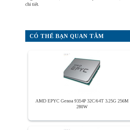
chi tiết.
CÓ THỂ BẠN QUAN TÂM
AMD EPYC Genoa 9354P 32C/64T 3.25G 256M
280W