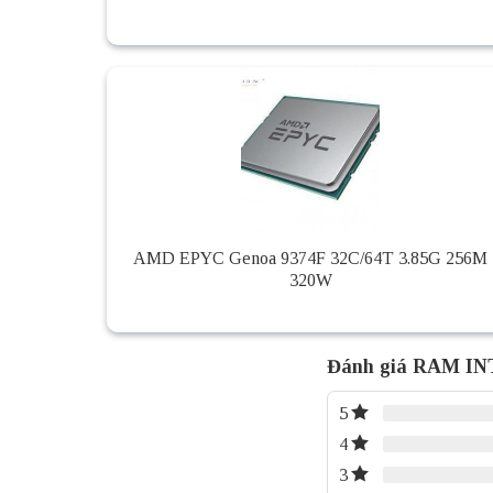
AMD EPYC Genoa 9374F 32C/64T 3.85G 256M
320W
Đánh giá RAM IN
5
4
3