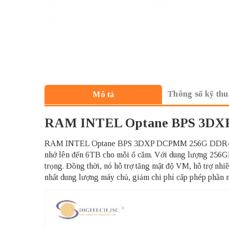
Thông số kỹ thu
Mô tả
RAM INTEL Optane BPS 3DX
RAM INTEL Optane BPS 3DXP DCPMM 256G DDR4-3200 là
nhớ lên đến 6TB cho mỗi ổ cắm. Với dung lượng 256GB,
trọng. Đồng thời, nó hỗ trợ tăng mật độ VM, hỗ trợ nhi
nhất dung lượng máy chủ, giảm chi phí cấp phép phần m