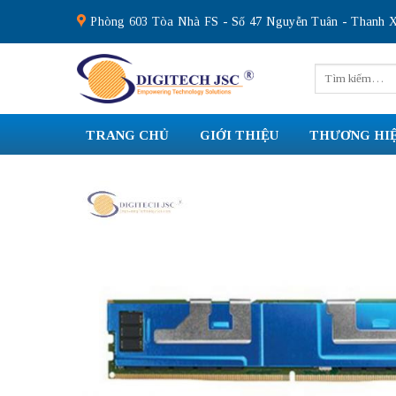
Skip
Phòng 603 Tòa Nhà FS - Số 47 Nguyễn Tuân - Thanh X
to
content
Tìm
kiếm:
TRANG CHỦ
GIỚI THIỆU
THƯƠNG HI