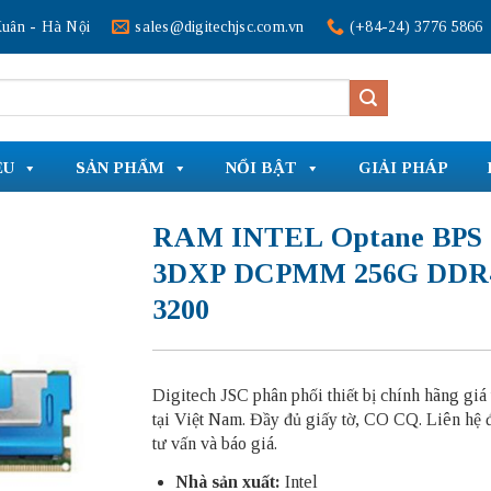
uân - Hà Nội
sales@digitechjsc.com.vn
(+84-24) 3776 5866
ỆU
SẢN PHẨM
NỔI BẬT
GIẢI PHÁP
RAM INTEL Optane BPS
3DXP DCPMM 256G DDR
3200
Digitech JSC phân phối thiết bị chính hãng giá 
tại Việt Nam. Đầy đủ giấy tờ, CO CQ. Liên hệ 
tư vấn và báo giá.
Nhà sản xuất:
Intel