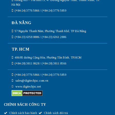
Phòng 603 - Tòa nhà FS, 47 Đường Nguyễn Tuân, Thanh Xuân, TP.
Hà Nội
(+84-24) 3776 5866 / (+84-24) 3776 5859
ĐÀ NẴNG
57 Nguyễn Thanh Năm, Phường Thanh Khê, TP Đà Nẵng
(+84-23) 6358 8886 / (+84-23) 6361 2886
TP. HCM
406/85 đường Cộng Hòa, Phường Tân Bình, TP.HCM
(+84-28) 3811 8628 / (+84-28) 3811 8566
(+84-24) 3776 5866 / (+84-24) 3776 5859
sales@digitechjsc.com.vn
www.digitechjsc.net
CHÍNH SÁCH CÔNG TY
Chính sách bảo hành
Chính sách đổi trả