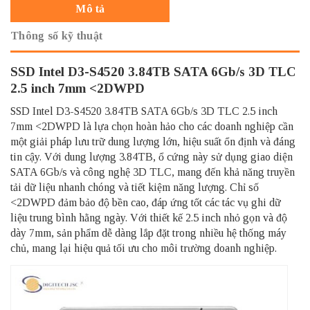
Mô tả
Thông số kỹ thuật
SSD Intel D3-S4520 3.84TB SATA 6Gb/s 3D TLC
2.5 inch 7mm <2DWPD
SSD Intel D3-S4520 3.84TB SATA 6Gb/s 3D TLC 2.5 inch
7mm <2DWPD là lựa chọn hoàn hảo cho các doanh nghiệp cần
một giải pháp lưu trữ dung lượng lớn, hiệu suất ổn định và đáng
tin cậy. Với dung lượng 3.84TB, ổ cứng này sử dụng giao diện
SATA 6Gb/s và công nghệ 3D TLC, mang đến khả năng truyền
tải dữ liệu nhanh chóng và tiết kiệm năng lượng. Chỉ số
<2DWPD đảm bảo độ bền cao, đáp ứng tốt các tác vụ ghi dữ
liệu trung bình hằng ngày. Với thiết kế 2.5 inch nhỏ gọn và độ
dày 7mm, sản phẩm dễ dàng lắp đặt trong nhiều hệ thống máy
chủ, mang lại hiệu quả tối ưu cho môi trường doanh nghiệp.