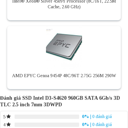
Intel® Xeon® Silver 4509Y Processor (8C/16T, 22.5M
Cache, 2.60 GHz)
AMD EPYC Genoa 9454P 48C/96T 2.75G 256M 290W
Đánh giá SSD Intel D3-S4620 960GB SATA 6Gb/s 3D
TLC 2.5 inch 7mm 3DWPD
0%
| 0 đánh giá
5
0%
| 0 đánh giá
4