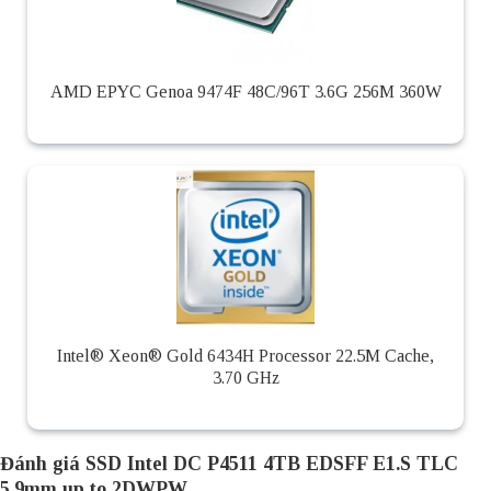
AMD EPYC Genoa 9474F 48C/96T 3.6G 256M 360W
Intel® Xeon® Gold 6434H Processor 22.5M Cache,
3.70 GHz
Đánh giá SSD Intel DC P4511 4TB EDSFF E1.S TLC
5.9mm up to 2DWPW