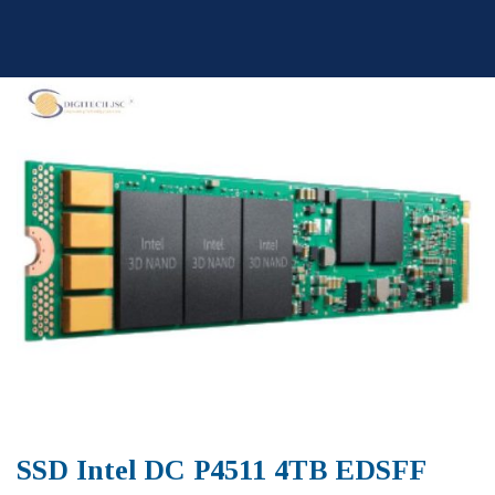
Skip
to
content
SSD Intel DC P4511 4TB EDSFF