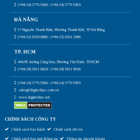
(+84-24) 3776 5866 / (+84-24) 3776 5859
ĐÀ NẴNG
57 Nguyễn Thanh Năm, Phường Thanh Khê, TP Đà Nẵng
(+84-23) 6358 8886 / (+84-23) 6361 2886
TP. HCM
406/85 đường Cộng Hòa, Phường Tân Bình, TP.HCM
(+84-28) 3811 8628 / (+84-28) 3811 8566
(+84-24) 3776 5866 / (+84-24) 3776 5859
sales@digitechjsc.com.vn
www.digitechjsc.net
CHÍNH SÁCH CÔNG TY
Chính sách bảo hành
Chính sách đổi trả
Chính sách bảo mật thông tin
Thông tin chuyển khoản