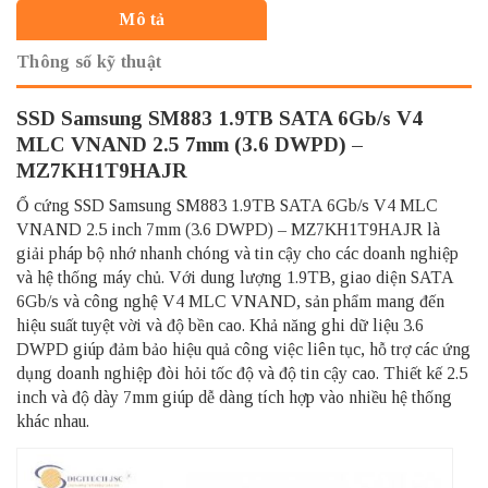
Mô tả
Thông số kỹ thuật
SSD Samsung SM883 1.9TB SATA 6Gb/s V4
MLC VNAND 2.5 7mm (3.6 DWPD) –
MZ7KH1T9HAJR
Ổ cứng SSD Samsung SM883 1.9TB SATA 6Gb/s V4 MLC
VNAND 2.5 inch 7mm (3.6 DWPD) – MZ7KH1T9HAJR là
giải pháp bộ nhớ nhanh chóng và tin cậy cho các doanh nghiệp
và hệ thống máy chủ. Với dung lượng 1.9TB, giao diện SATA
6Gb/s và công nghệ V4 MLC VNAND, sản phẩm mang đến
hiệu suất tuyệt vời và độ bền cao. Khả năng ghi dữ liệu 3.6
DWPD giúp đảm bảo hiệu quả công việc liên tục, hỗ trợ các ứng
dụng doanh nghiệp đòi hỏi tốc độ và độ tin cậy cao. Thiết kế 2.5
inch và độ dày 7mm giúp dễ dàng tích hợp vào nhiều hệ thống
khác nhau.