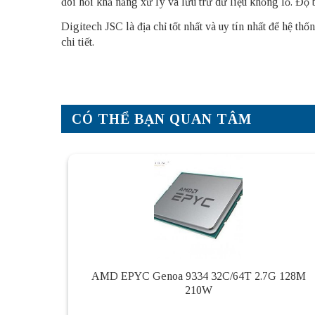
đòi hỏi khả năng xử lý và lưu trữ dữ liệu khổng lồ. Độ
Digitech JSC là địa chỉ tốt nhất và uy tín nhất để hệ 
chi tiết.
CÓ THỂ BẠN QUAN TÂM
AMD EPYC Genoa 9334 32C/64T 2.7G 128M
210W