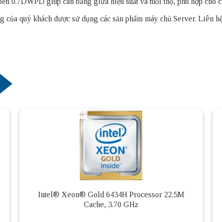
 bền 0.7DWPD giúp cân bằng giữa hiệu suất và tuổi thọ, phù hợp cho c
thống của quý khách được sử dụng các sản phẩm
máy chủ Server
. Liên h
Intel® Xeon® Gold 6434H Processor 22.5M
Cache, 3.70 GHz