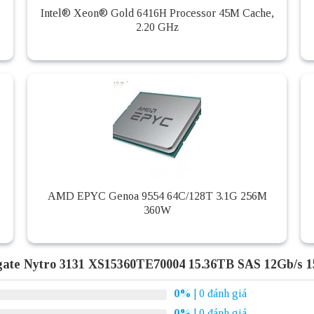
Intel® Xeon® Gold 6416H Processor 45M Cache,
2.20 GHz
AMD EPYC Genoa 9554 64C/128T 3.1G 256M
360W
gate Nytro 3131 XS15360TE70004 15.36TB SAS 12Gb/s
0%
| 0 đánh giá
0%
| 0 đánh giá