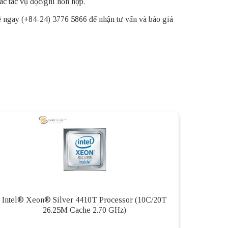
ác tác vụ đọc/ghi hỗn hợp.
ệ ngay (+84-24) 3776 5866 để nhận tư vấn và báo giá
Intel® Xeon® Silver 4410T Processor (10C/20T
26.25M Cache 2.70 GHz)