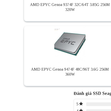
AMD EPYC Genoa 9374F 32C/64T 3.85G 256M
320W
AMD EPYC Genoa 9474F 48C/96T 3.6G 256M
360W
Đánh giá SSD Sea
5
4