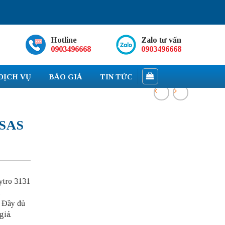
Hotline
Zalo tư vấn
0903496668
0903496668
DỊCH VỤ
BÁO GIÁ
TIN TỨC
 SAS
ytro 3131
. Đầy đủ
giá.