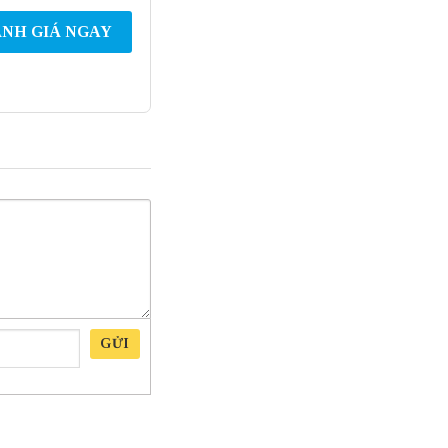
NH GIÁ NGAY
GỬI