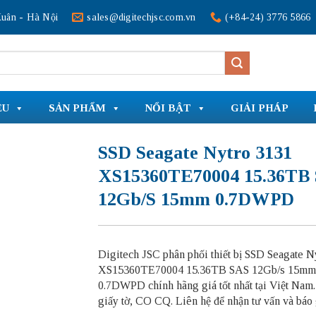
uân - Hà Nội
sales@digitechjsc.com.vn
(+84-24) 3776 5866
ỆU
SẢN PHẨM
NỔI BẬT
GIẢI PHÁP
SSD Seagate Nytro 3131
XS15360TE70004 15.36TB
12Gb/s 15mm 0.7DWPD
Digitech JSC phân phối thiết bị SSD Seagate N
XS15360TE70004 15.36TB SAS 12Gb/s 15mm
0.7DWPD chính hãng giá tốt nhất tại Việt Nam
giấy tờ, CO CQ. Liên hệ để nhận tư vấn và báo 