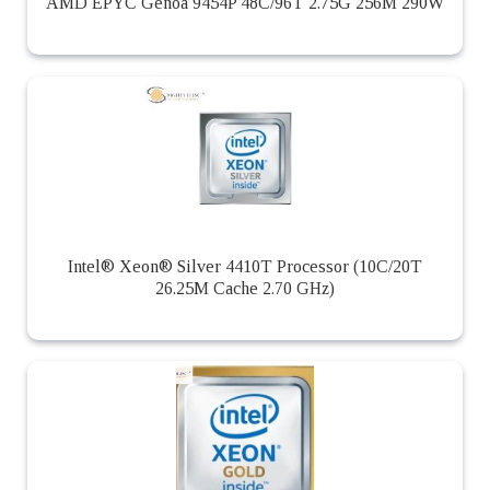
AMD EPYC Genoa 9454P 48C/96T 2.75G 256M 290W
Intel® Xeon® Silver 4410T Processor (10C/20T
26.25M Cache 2.70 GHz)