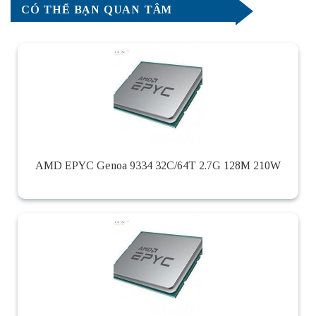
CÓ THỂ BẠN QUAN TÂM
AMD EPYC Genoa 9334 32C/64T 2.7G 128M 210W