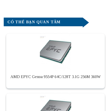
CÓ THỂ BẠN QUAN TÂM
AMD EPYC Genoa 9554P 64C/128T 3.1G 256M 360W