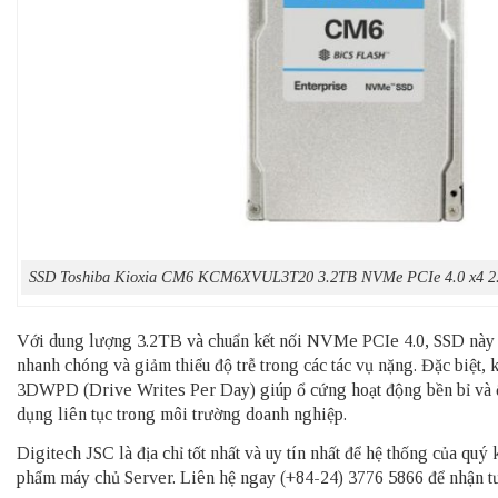
SSD Toshiba Kioxia CM6 KCM6XVUL3T20 3.2TB NVMe PCIe 4.0 x4 2
Với dung lượng 3.2TB và chuẩn kết nối NVMe PCIe 4.0, SSD này c
nhanh chóng và giảm thiểu độ trễ trong các tác vụ nặng. Đặc biệt, 
3DWPD (Drive Writes Per Day) giúp ổ cứng hoạt động bền bỉ và ổ
dụng liên tục trong môi trường doanh nghiệp.
Digitech JSC là địa chỉ tốt nhất và uy tín nhất để hệ thống của qu
phẩm
máy chủ Server
. Liên hệ ngay (+84-24) 3776 5866 để nhận tư 