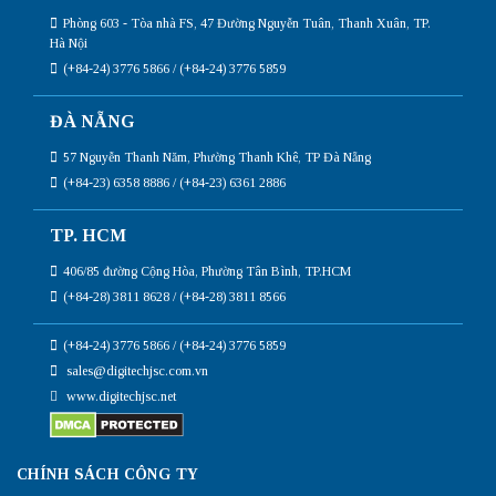
Phòng 603 - Tòa nhà FS, 47 Đường Nguyễn Tuân, Thanh Xuân, TP.
Hà Nội
(+84-24) 3776 5866 / (+84-24) 3776 5859
ĐÀ NẴNG
57 Nguyễn Thanh Năm, Phường Thanh Khê, TP Đà Nẵng
(+84-23) 6358 8886 / (+84-23) 6361 2886
TP. HCM
406/85 đường Cộng Hòa, Phường Tân Bình, TP.HCM
(+84-28) 3811 8628 / (+84-28) 3811 8566
(+84-24) 3776 5866 / (+84-24) 3776 5859
sales@digitechjsc.com.vn
www.digitechjsc.net
CHÍNH SÁCH CÔNG TY