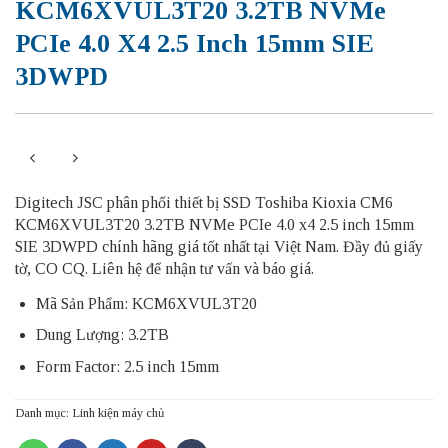
KCM6XVUL3T20 3.2TB NVMe
PCIe 4.0 X4 2.5 Inch 15mm SIE
3DWPD
Digitech JSC phân phối thiết bị SSD Toshiba Kioxia CM6
KCM6XVUL3T20 3.2TB NVMe PCIe 4.0 x4 2.5 inch 15mm
SIE 3DWPD chính hãng giá tốt nhất tại Việt Nam. Đầy đủ giấy
tờ, CO CQ. Liên hệ để nhận tư vấn và báo giá.
Mã Sản Phẩm: KCM6XVUL3T20
Dung Lượng: 3.2TB
Form Factor: 2.5 inch 15mm
Danh mục:
Linh kiện máy chủ