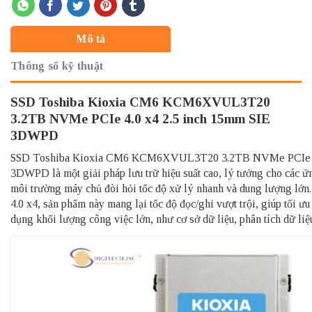
Mô tả
Thông số kỹ thuật
SSD Toshiba Kioxia CM6 KCM6XVUL3T20
3.2TB NVMe PCIe 4.0 x4 2.5 inch 15mm SIE
3DWPD
SSD Toshiba Kioxia CM6 KCM6XVUL3T20 3.2TB NVMe PCIe 4.
3DWPD là một giải pháp lưu trữ hiệu suất cao, lý tưởng cho các 
môi trường máy chủ đòi hỏi tốc độ xử lý nhanh và dung lượng l
4.0 x4, sản phẩm này mang lại tốc độ đọc/ghi vượt trội, giúp tối ưu
dụng khối lượng công việc lớn, như cơ sở dữ liệu, phân tích dữ liệ