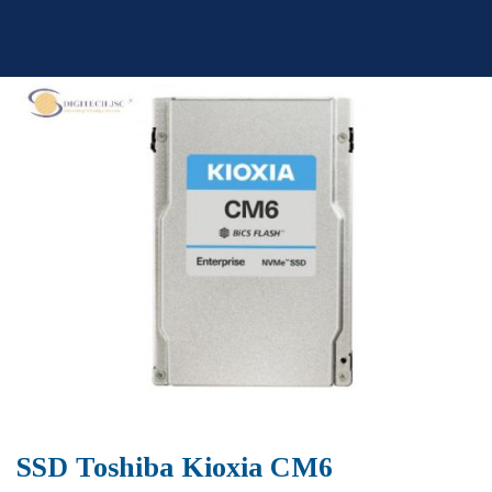
Skip
to
content
SSD Toshiba Kioxia CM6