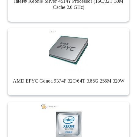
Intel® Xeon® Silver 4514Y Processor (16C/32T 30M
Cache 2.0 GHz)
AMD EPYC Genoa 9374F 32C/64T 3.85G 256M 320W