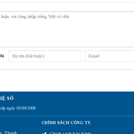
hị
HỆ SỐ
ấp ngày 03/09/2008
CHÍNH SÁCH CÔNG TY
n, Thanh
Chính sách bảo hành