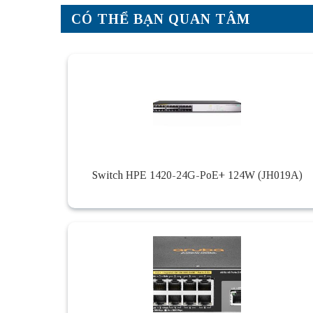
CÓ THỂ BẠN QUAN TÂM
Switch HPE 1420-24G-PoE+ 124W (JH019A)