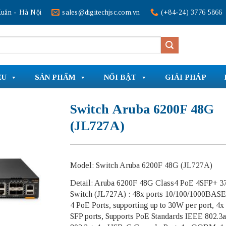
uân - Hà Nội
sales@digitechjsc.com.vn
(+84-24) 3776 5866
ỆU
SẢN PHẨM
NỔI BẬT
GIẢI PHÁP
Switch Aruba 6200F 48G
(JL727A)
Model: Switch Aruba 6200F 48G (JL727A)
Detail: Aruba 6200F 48G Class4 PoE 4SFP+ 
Switch (JL727A) : 48x ports 10/100/1000BAS
4 PoE Ports, supporting up to 30W per port, 4x
SFP ports, Supports PoE Standards IEEE 802.3a