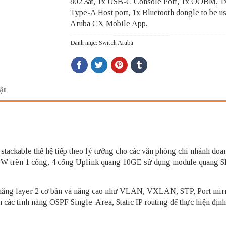
802.3at, 1x USB-C Console Port, 1x OOBM, 
Type-A Host port, 1x Bluetooth dongle to be u
Aruba CX Mobile App.
Danh mục:
Switch Aruba
ật
 stackable thế hệ tiếp theo lý tưởng cho các văn phòng chi nhánh 
 30W trên 1 cổng, 4 cổng Uplink quang 10GE sử dụng module quang SF
 năng layer 2 cơ bản và nâng cao như VLAN, VXLAN, STP, Port mirr
ác tính năng OSPF Single-Area, Static IP routing để thực hiện định