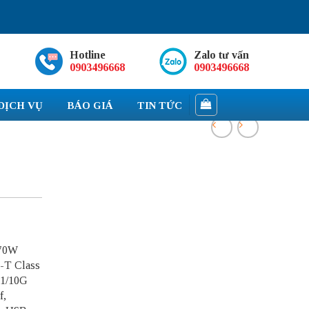
Hotline
Zalo tư vấn
0903496668
0903496668
DỊCH VỤ
BÁO GIÁ
TIN TỨC
370W
E-T Class
 1/10G
f,