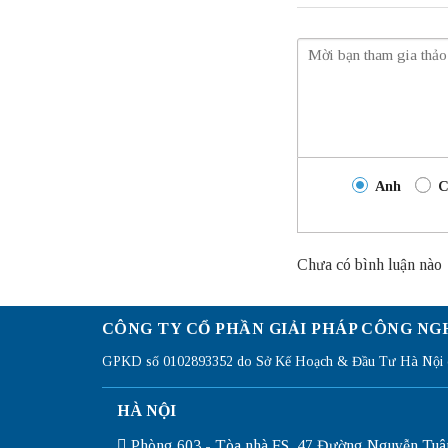
Anh
C
Chưa có bình luận nào
CÔNG TY CỔ PHẦN GIẢI PHÁP CÔNG NG
GPKD số 0102893352 do Sở Kế Hoạch & Đầu Tư Hà Nội c
HÀ NỘI
Phòng 603 - Tòa nhà FS, 47 Đường Nguyễn Tuâ