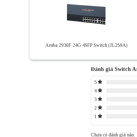
Aruba 2930F 24G 4SFP Switch (JL259A)
Đánh giá Switch 
5
4
3
2
1
Chưa có đánh giá nào.