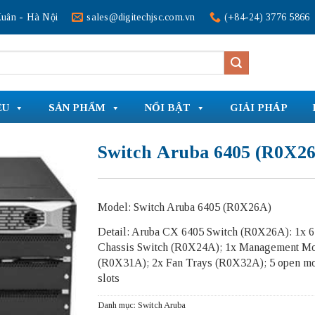
uân - Hà Nội
sales@digitechjsc.com.vn
(+84-24) 3776 5866
ỆU
SẢN PHẨM
NỔI BẬT
GIẢI PHÁP
Switch Aruba 6405 (R0X2
Model: Switch Aruba 6405 (R0X26A)
Detail: Aruba CX 6405 Switch (R0X26A): 1x 
Chassis Switch (R0X24A); 1x Management M
(R0X31A); 2x Fan Trays (R0X32A); 5 open m
slots
Danh mục:
Switch Aruba