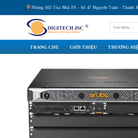
Skip
Phòng 603 Tòa Nhà FS - Số 47 Nguyễn Tuân - Thanh X
to
content
Tìm
kiếm:
TRANG CHỦ
GIỚI THIỆU
THƯƠNG HI