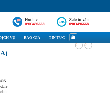
Hotline
Zalo tư vấn
0903496668
0903496668
DỊCH VỤ
BÁO GIÁ
TIN TỨC
6A)
6405
odule
odule