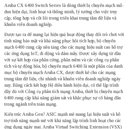
Aruba CX 6400 Switch Series là dòng thiết bị chuyển mạch mô-
đun hiện đại, linh hoạt và thông minh, lý tưởng cho việc truy
cập, tổng hợp và cốt lõi trong triển khai trung tâm dữ liệu và
khuôn viên doanh nghiệp.
Được tạo ra để mang lại hiệu quả hoạt động thay đổi trò chơi với
tính năng bảo mật và khả năng phục hồi tích hợp, bộ chuyển
mạch 6400 cung cấp nền tảng cho các mạng hiệu suất cao hỗ trợ
các ứng dụng IoT, di động và đám mây. Được xây dựng từ đầu
với sự kết hợp của phần cứng, phần mềm và các công cụ phân
tích và tự động hóa, bộ chuyển mạch 6400 là một phần của danh
mục bộ chuyển mạch Aruba CX, được thiết kế cho các mạng
trung tâm dữ liệu, chi nhánh và khuôn viên doanh nghiệp ngày
nay. Bằng cách kết hợp Hệ điều hành hiện đại, có thể lập trình
đầy đủ với Công cụ phân tích mạng Aruba, thiết bị chuyển mạch
6400 cung cấp khả năng giám sát và khắc phục sự cố hàng đầu
trong ngành trên toàn mạng.
Kiến trúc Aruba Gen7 ASIC mạnh mẽ mang lại hiệu suất và hỗ
trợ tính năng mạnh mẽ với khả năng lập trình linh hoạt cho các
ứng dụng ngày mai. Aruba Virtual Switching Extension (VSX)