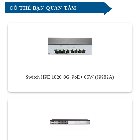
CÓ THỂ BẠN QUAN TÂM
Switch HPE 1820-8G-PoE+ 65W (J9982A)