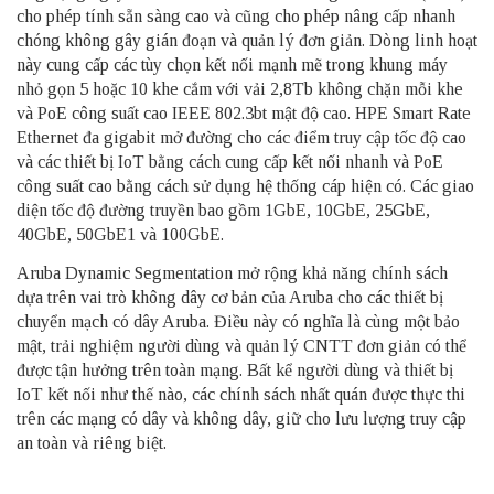
cho phép tính sẵn sàng cao và cũng cho phép nâng cấp nhanh
chóng không gây gián đoạn và quản lý đơn giản. Dòng linh hoạt
này cung cấp các tùy chọn kết nối mạnh mẽ trong khung máy
nhỏ gọn 5 hoặc 10 khe cắm với vải 2,8Tb không chặn mỗi khe
và PoE công suất cao IEEE 802.3bt mật độ cao. HPE Smart Rate
Ethernet đa gigabit mở đường cho các điểm truy cập tốc độ cao
và các thiết bị IoT bằng cách cung cấp kết nối nhanh và PoE
công suất cao bằng cách sử dụng hệ thống cáp hiện có. Các giao
diện tốc độ đường truyền bao gồm 1GbE, 10GbE, 25GbE,
40GbE, 50GbE1 và 100GbE.
Aruba Dynamic Segmentation mở rộng khả năng chính sách
dựa trên vai trò không dây cơ bản của Aruba cho các thiết bị
chuyển mạch có dây Aruba. Điều này có nghĩa là cùng một bảo
mật, trải nghiệm người dùng và quản lý CNTT đơn giản có thể
được tận hưởng trên toàn mạng. Bất kể người dùng và thiết bị
IoT kết nối như thế nào, các chính sách nhất quán được thực thi
trên các mạng có dây và không dây, giữ cho lưu lượng truy cập
an toàn và riêng biệt.