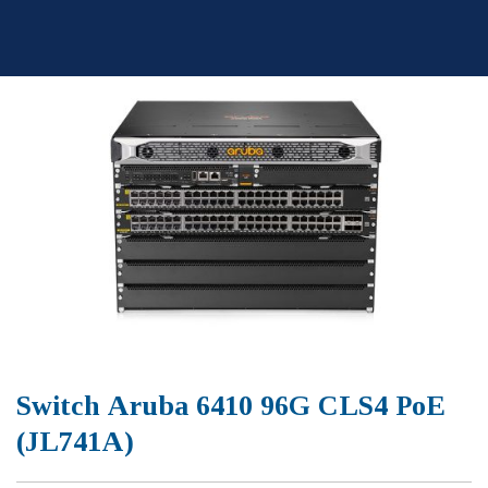
Skip
to
content
Switch Aruba 6410 96G CLS4 PoE
(JL741A)