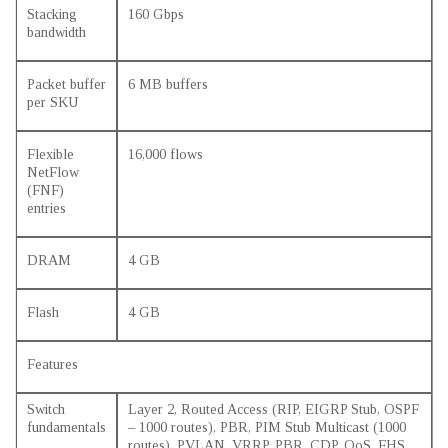
Stacking
160 Gbps
bandwidth
Packet buffer
6 MB buffers
per SKU
Flexible
16,000 flows
NetFlow
(FNF)
entries
DRAM
4 GB
Flash
4 GB
Features
Switch
Layer 2, Routed Access (RIP, EIGRP Stub, OSPF
fundamentals
– 1000 routes), PBR, PIM Stub Multicast (1000
routes), PVLAN, VRRP, PBR, CDP, QoS, FHS,