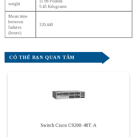
11.98 Pounds
weight
5.45 Kilograms
Mean time
between
320,440
failures
(hours)
CÓ THỂ BẠN QUAN TÂM
Switch Cisco C9200-48T-A