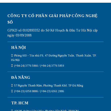
CÔNG TY CỔ PHẦN GIẢI PHÁP CÔNG NGHỆ
SỐ
GPKD số 0102893352 do Sở Kế Hoạch & Đầu Tư Hà Nội cấp
ngày 03/09/2008
HÀ NỘI
Phòng 603 - Tòa nhà FS, 47 Đường Nguyễn Tuân, Thanh Xuân, TP.
Hà Nội
(+84-24) 3776 5866 / (+84-24) 3776 5859
ĐÀ NẴNG
57 Nguyễn Thanh Năm, Phường Thanh Khê, TP Đà Nẵng
(+84-23) 6358 8886 / (+84-23) 6361 2886
TP. HCM
406/85 đường Cộng Hòa, Phường Tân Bình, TP.HCM