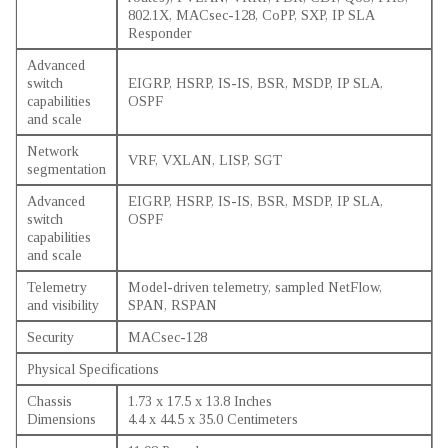
802.1X, MACsec-128, CoPP, SXP, IP SLA
Responder
Advanced
switch
EIGRP, HSRP, IS-IS, BSR, MSDP, IP SLA,
capabilities
OSPF
and scale
Network
VRF, VXLAN, LISP, SGT
segmentation
Advanced
EIGRP, HSRP, IS-IS, BSR, MSDP, IP SLA,
switch
OSPF
capabilities
and scale
Telemetry
Model-driven telemetry, sampled NetFlow,
and visibility
SPAN, RSPAN
Security
MACsec-128
Physical Specifications
Chassis
1.73 x 17.5 x 13.8 Inches
Dimensions
4.4 x 44.5 x 35.0 Centimeters