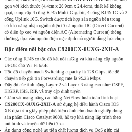
gọn với kích thước (4.4cm x 26.9cm x 24.4cm), thiết kế không
quạt, cung cấp 4 cổng RJ45 Multi-Gigabit, 4 cổng RJ45 1G và 2
cổng Uplink 10G. Switch được tích hợp sẵn nguồn bên trong
có khả năng nhận nguồn điện từ cả nguồn DC (Direct Current)
có điện áp cao và nguồn điện AC (Alternating Current) thông
thường, dựa vào nguồn điện mặc định mà người dùng lựa chọn.
Đặc điểm nổi bật của C9200CX-8UXG-2XH-A
Các cổng RJ45 có tốc độ kết nối mGig và khả năng cấp nguồn
UPOE cho Wi-Fi 6/6E
Tốc độ chuyển mạch Switching capacity là 128 Gbps, tốc độ
chuyển tiếp gói tin Forwarding rate là 95.23 Mbps
Đầy đủ các tính năng Layer 2 và Layer 3 nâng cao như: OSPF,
EIGRP, ISIS, RIP, và truy cập định tuyến
Giám sát mạng nâng cao bằng NetFlow hoàn toàn linh hoạt
C9200CX-8UXG-2XH-A
sử dụng hệ điều hành Cisco IOS
XE dựa trên giấy phép phổ biến dành cho doanh nghiệp dòng
sản phẩm Cisco Catalyst 9000, hỗ trợ khả năng lập trình theo
mô hình và truyền dữ liệu từ xa
Áp dụng công nghệ ưu tiên chất lượng dịch vụ QoS giúp cải