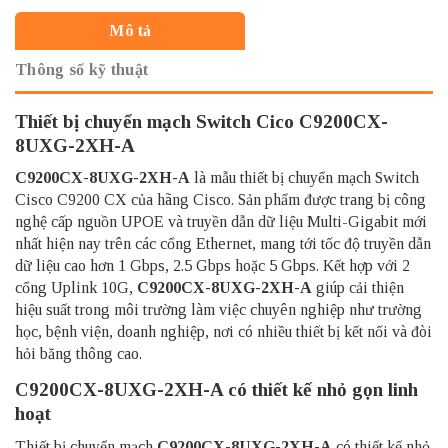
Mô tả
Thông số kỹ thuật
Thiết bị chuyển mạch Switch Cico C9200CX-
8UXG-2XH-A
C9200CX-8UXG-2XH-A
là mẫu thiết bị chuyển mạch Switch
Cisco C9200 CX của hãng Cisco. Sản phẩm được trang bị công
nghệ cấp nguồn UPOE và truyền dẫn dữ liệu Multi-Gigabit mới
nhất hiện nay trên các cổng Ethernet, mang tới tốc độ truyền dẫn
dữ liệu cao hơn 1 Gbps, 2.5 Gbps hoặc 5 Gbps. Kết hợp với 2
cổng Uplink 10G,
C9200CX-8UXG-2XH-A
giúp cải thiện
hiệu suất trong môi trường làm việc chuyên nghiệp như trường
học, bệnh viện, doanh nghiệp, nơi có nhiều thiết bị kết nối và đòi
hỏi băng thông cao.
C9200CX-8UXG-2XH-A có thiết kế nhỏ gọn linh
hoạt
Thiết bị chuyển mạch
C9200CX-8UXG-2XH-A
có thiết kế nhỏ