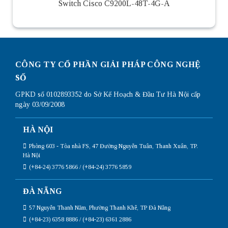
Switch Cisco C9200L-48T-4G-A
CÔNG TY CỔ PHẦN GIẢI PHÁP CÔNG NGHỆ
SỐ
GPKD số 0102893352 do Sở Kế Hoạch & Đầu Tư Hà Nội cấp
ngày 03/09/2008
HÀ NỘI
Phòng 603 - Tòa nhà FS, 47 Đường Nguyễn Tuân, Thanh Xuân, TP.
Hà Nội
(+84-24) 3776 5866 / (+84-24) 3776 5859
ĐÀ NẴNG
57 Nguyễn Thanh Năm, Phường Thanh Khê, TP Đà Nẵng
(+84-23) 6358 8886 / (+84-23) 6361 2886