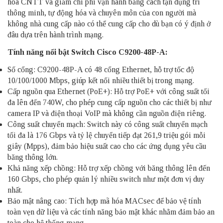
hóa CNTT và giảm chi phí vận hành bằng cách tận dụng trí
thông minh, tự động hóa và chuyên môn của con người mà
không nhà cung cấp nào có thể cung cấp cho dù bạn có ý định ở
đâu dựa trên hành trình mạng.
Tính năng nổi bật Switch Cisco C9200-48P-A:
Số cổng: C9200-48P-A có 48 cổng Ethernet, hỗ trợ tốc độ
10/100/1000 Mbps, giúp kết nối nhiều thiết bị trong mạng.
Cấp nguồn qua Ethernet (PoE+): Hỗ trợ PoE+ với công suất tối
đa lên đến 740W, cho phép cung cấp nguồn cho các thiết bị như
camera IP và điện thoại VoIP mà không cần nguồn điện riêng.
Công suất chuyển mạch: Switch này có công suất chuyển mạch
tối đa là 176 Gbps và tỷ lệ chuyển tiếp đạt 261,9 triệu gói mỗi
giây (Mpps), đảm bảo hiệu suất cao cho các ứng dụng yêu cầu
băng thông lớn.
Khả năng xếp chồng: Hỗ trợ xếp chồng với băng thông lên đến
160 Gbps, cho phép quản lý nhiều switch như một đơn vị duy
nhất.
Bảo mật nâng cao: Tích hợp mã hóa MACsec để bảo vệ tính
toàn vẹn dữ liệu và các tính năng bảo mật khác nhằm đảm bảo an
toàn cho hệ thống mạng.