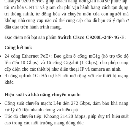
Catalyst 9200 Series giúp khách hàng đơn giản hóa sự phức tạp,
tối ưu hóa CNTT và giảm chi phí vận hành bằng cách tận dụng
trí thông minh, tự động hóa và chuyên môn của con người mà
không nhà cung cấp nào có thể cung cấp cho dù bạn có ý định ở
đâu dựa trên hành trình mạng.
Đặc điểm nổi bật sản phẩm
Switch Cisco C9200L-24P-4G-E:
Cổng kết nối:
24 cổng Ethernet PoE+: Bao gồm 8 cổng mGig (hỗ trợ tốc độ
lên đến 10 Gbps) và 16 cổng Gigabit (1 Gbps), cho phép cung
cấp điện cho các thiết bị như điện thoại IP và camera an ninh.
4 cổng uplink 1G: Hỗ trợ kết nối mở rộng với các thiết bị mạng
khác.
Hiệu suất và khả năng chuyển mạch:
Công suất chuyển mạch: Lên đến 272 Gbps, đảm bảo khả năng
xử lý dữ liệu nhanh chóng và hiệu quả.
Tốc độ chuyển tiếp: Khoảng 214.28 Mpps, giúp duy trì hiệu suất
cao trong các môi trường mạng đông đúc.