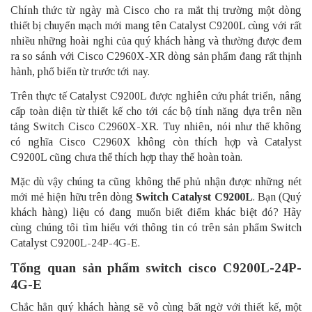
Chính thức từ ngày mà Cisco cho ra mắt thị trường một dòng
thiết bị chuyển mạch mới mang tên Catalyst C9200L cùng với rất
nhiều những hoài nghi của quý khách hàng và thường được đem
ra so sánh với Cisco C2960X-XR dòng sản phẩm đang rất thịnh
hành, phổ biến từ trước tới nay.
Trên thực tế Catalyst C9200L được nghiên cứu phát triển, nâng
cấp toàn diện từ thiết kế cho tới các bộ tính năng dựa trên nền
tảng Switch Cisco C2960X-XR. Tuy nhiên, nói như thế không
có nghĩa Cisco C2960X không còn thích hợp và Catalyst
C9200L cũng chưa thể thích hợp thay thế hoàn toàn.
Mặc dù vậy chúng ta cũng không thể phủ nhận được những nét
mới mẻ hiện hữu trên dòng
Switch Catalyst C9200L
. Bạn (Quý
khách hàng) liệu có đang muốn biết điểm khác biệt đó? Hãy
cùng chúng tôi tìm hiểu với thông tin có trên sản phẩm Switch
Catalyst C9200L-24P-4G-E.
Tổng quan sản phẩm switch cisco C9200L-24P-
4G-E
Chắc hẳn quý khách hàng sẽ vô cùng bất ngờ với thiết kế, một