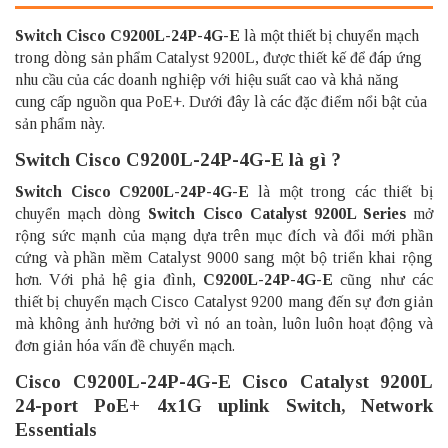
Switch Cisco
C9200L-24P-4G-E
là một thiết bị chuyển mạch
trong dòng sản phẩm Catalyst 9200L, được thiết kế để đáp ứng
nhu cầu của các doanh nghiệp với hiệu suất cao và khả năng
cung cấp nguồn qua PoE+. Dưới đây là các đặc điểm nổi bật của
sản phẩm này.
Switch Cisco C9200L-24P-4G-E là gì ?
Switch Cisco C9200L-24P-4G-E
là một trong các thiết bị
chuyển mạch dòng
Switch Cisco Catalyst 9200L Series
mở
rộng sức mạnh của mạng dựa trên mục đích và đổi mới phần
cứng và phần mềm Catalyst 9000 sang một bộ triển khai rộng
hơn. Với phả hệ gia đình,
C9200L-24P-4G-E
cũng như các
thiết bị chuyển mạch Cisco Catalyst 9200 mang đến sự đơn giản
mà không ảnh hưởng bởi vì nó an toàn, luôn luôn hoạt động và
đơn giản hóa vấn đề chuyển mạch.
Cisco C9200L-24P-4G-E Cisco Catalyst 9200L
24-port PoE+ 4x1G uplink Switch, Network
Essentials