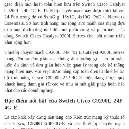
giao diện mới hoàn toàn hiện hữu trên Switch Cisco Catalyst
C9200L-24P-4G-E. Thiết bị chuyển mạch này được thiết kế với
24 Port trong đó có 8xmGig, 16x1G, 4x10G, PoE +, Network
Essentials. Sở hữu tính năng mở rộng sức mạnh của mạng dựa
trên mục đích cũng như đổi mới phần cứng và phần mềm của
dòng Switch Cisco Catalyst 9200L Series cho một nhóm triển
khai rộng hơn.
Thiết bị chuyển mạch C9200L-24P-4G-E Catalyst 9200L Series
mang đến sự đơn giản mà không ảnh hưởng gì – nó an toàn,
luôn ổn định và đơn giản hóa việc quản lý trong các hệ thống
mạng hiện nay. Với việc được nâng cấp toàn diện từ thiết kế tới
bộ tính năng Cisco C9200L-24P-4G-E hiện đang được quý
khách hàng đánh giá rất cao và như là một giải pháp hoàn hảo
nhất cho các doanh nghiệp.
Đặc điểm nổi bật của Switch Cisco C9200L-24P-
4G-E.
Là các khối xây dựng nền tảng cho Kiến trúc mạng kỹ thuật số
của Cisco
, C9200L-24P-4G-E
và các thiết bị chuyển mạch