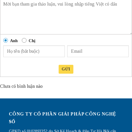
Anh
Chị
GỬI
Chưa có bình luận nào
CÔNG TY CỔ PHẦN GIẢI PHÁP CÔNG NGHỆ
SỐ
GPKD số 0102893352 do Sở Kế Hoạch & Đầu Tư Hà Nội cấp