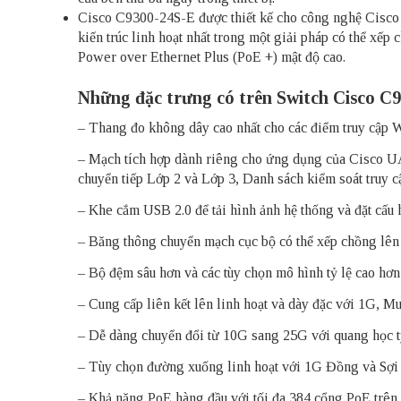
Cisco C9300-24S-E được thiết kế cho công nghệ Cisco St
kiến trúc linh hoạt nhất trong một giải pháp có thể xếp
Power over Ethernet Plus (PoE +) mật độ cao.
Những đặc trưng có trên Switch Cisco C
– Thang đo không dây cao nhất cho các điểm truy cập Wi
– Mạch tích hợp dành riêng cho ứng dụng của Cisco UAD
chuyển tiếp Lớp 2 và Lớp 3, Danh sách kiểm soát truy 
– Khe cắm USB 2.0 để tải hình ảnh hệ thống và đặt cấu 
– Băng thông chuyển mạch cục bộ có thể xếp chồng lê
– Bộ đệm sâu hơn và các tùy chọn mô hình tỷ lệ cao hơ
– Cung cấp liên kết lên linh hoạt và dày đặc với 1G, M
– Dễ dàng chuyển đổi từ 10G sang 25G với quang học t
– Tùy chọn đường xuống linh hoạt với 1G Đồng và Sợi 
– Khả năng PoE hàng đầu với tối đa 384 cổng PoE tr