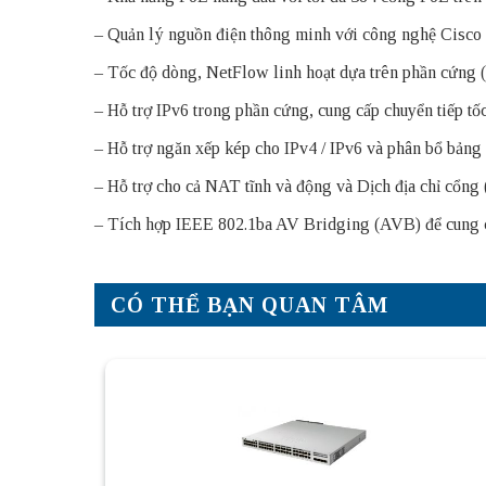
– Quản lý nguồn điện thông minh với công nghệ Cisco 
– Tốc độ dòng, NetFlow linh hoạt dựa trên phần cứng (
– Hỗ trợ IPv6 trong phần cứng, cung cấp chuyển tiếp t
– Hỗ trợ ngăn xếp kép cho IPv4 / IPv6 và phân bổ bảng
– Hỗ trợ cho cả NAT tĩnh và động và Dịch địa chỉ cổng
– Tích hợp IEEE 802.1ba AV Bridging (AVB) để cung cấ
CÓ THỂ BẠN QUAN TÂM