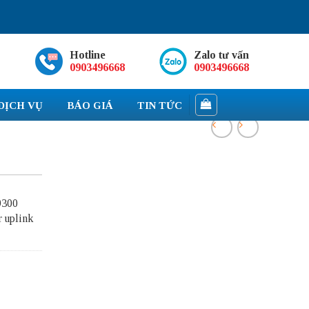
Hotline
Zalo tư vấn
0903496668
0903496668
DỊCH VỤ
BÁO GIÁ
TIN TỨC
9300
r uplink