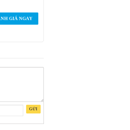
NH GIÁ NGAY
GỬI