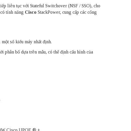
ếp liên tục với Stateful Switchover (NSF / SSO), cho
o có tính năng
Cisco
StackPower, cung cấp các cổng
 một số kiểu máy nhất định.
 phân bổ dựa trên mẫu, có thể định cấu hình của
n
à 90W Cisco UPOE ® +