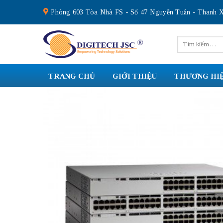
Skip
Phòng 603 Tòa Nhà FS - Số 47 Nguyễn Tuân - Thanh X
to
content
Tìm
kiếm:
TRANG CHỦ
GIỚI THIỆU
THƯƠNG HI