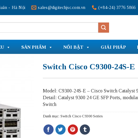
uân - Hà Nội
sales@digitechjsc.com.vn
(+84-24) 3776 5866
ỆU
SẢN PHẨM
NỔI BẬT
GIẢI PHÁP
Switch Cisco C9300-24S-E
Model: C9300-24S-E – Cisco Switch Catalyst 
Detail: Catalyst 9300 24 GE SFP Ports, modula
Switch
Danh mục:
Switch Cisco C9300 Series