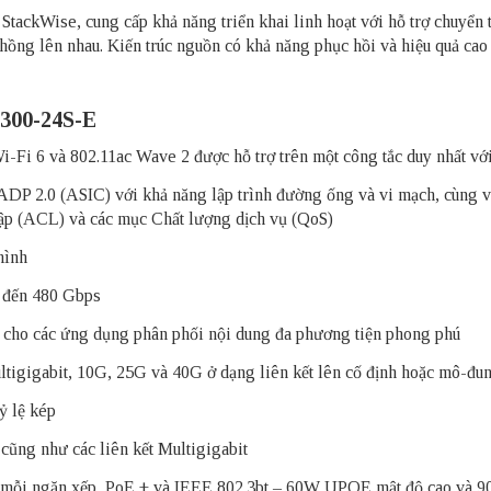
ackWise, cung cấp khả năng triển khai linh hoạt với hỗ trợ chuyển ti
 chồng lên nhau. Kiến trúc nguồn có khả năng phục hồi và hiệu quả ca
9300-24S-E
-Fi 6 và 802.11ac Wave 2 được hỗ trợ trên một công tắc duy nhất với
P 2.0 (ASIC) với khả năng lập trình đường ống và vi mạch, cùng với
cập (ACL) và các mục Chất lượng dịch vụ (QoS)
hình
n đến 480 Gbps
n cho các ứng dụng phân phối nội dung đa phương tiện phong phú
ultigigabit, 10G, 25G và 40G ở dạng liên kết lên cố định hoặc mô-đu
ỷ lệ kép
cũng như các liên kết Multigigabit
ên mỗi ngăn xếp, PoE + và IEEE 802.3bt – 60W UPOE mật độ cao v