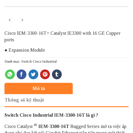
Cisco IEM-3300-16T= Catalyst IE3300 with 16 GE Copper
ports
● Expansion Module
Danh mục:
Switch Cisco Industrial
Mô tả
Thông số kỹ thuật
Switch Cisco Industrial IEM-3300-16T là gì ?
®
Cisco Catalyst
IEM-3300-16T
Rugged Series mở ra việc áp
dụng chủ đạo kết nối Gigabit Ethernet tiên tiến trong một thiết