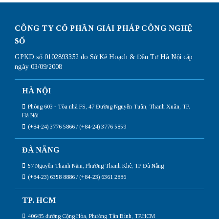
CÔNG TY CỔ PHẦN GIẢI PHÁP CÔNG NGHỆ
SỐ
GPKD số 0102893352 do Sở Kế Hoạch & Đầu Tư Hà Nội cấp
ngày 03/09/2008
HÀ NỘI
Phòng 603 - Tòa nhà FS, 47 Đường Nguyễn Tuân, Thanh Xuân, TP.
Hà Nội
(+84-24) 3776 5866 / (+84-24) 3776 5859
ĐÀ NẴNG
57 Nguyễn Thanh Năm, Phường Thanh Khê, TP Đà Nẵng
(+84-23) 6358 8886 / (+84-23) 6361 2886
TP. HCM
406/85 đường Cộng Hòa, Phường Tân Bình, TP.HCM