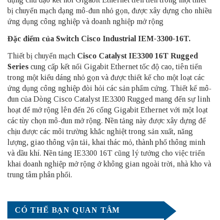
bị chuyển mạch dạng mô-đun nhỏ gọn, được xây dựng cho nhiều
ứng dụng công nghiệp và doanh nghiệp mở rộng
Đặc điểm của Switch Cisco Industrial IEM-3300-16T.
Thiết bị chuyển mạch
Cisco Catalyst IE3300 16T Rugged
Series
cung cấp kết nối Gigabit Ethernet tốc độ cao, tiên tiến
trong một kiểu dáng nhỏ gọn và được thiết kế cho một loạt các
ứng dụng công nghiệp đòi hỏi các sản phẩm cứng. Thiết kế mô-
đun của Dòng
Cisco Catalyst IE3300 Rugged
mang đến sự linh
hoạt để mở rộng lên đến 26 cổng Gigabit Ethernet với một loạt
các tùy chọn mô-đun mở rộng. Nền tảng này được xây dựng để
chịu được các môi trường khắc nghiệt trong sản xuất, năng
lượng, giao thông vận tải, khai thác mỏ, thành phố thông minh
và dầu khí. Nền tảng IE3300 16T cũng lý tưởng cho việc triển
khai doanh nghiệp mở rộng ở không gian ngoài trời, nhà kho và
trung tâm phân phối.
CÓ THỂ BẠN QUAN TÂM