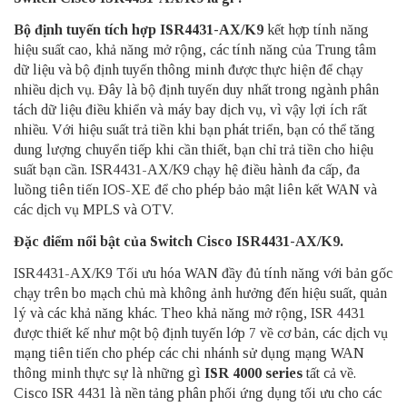
Bộ định tuyến tích hợp ISR4431-AX/K9
kết hợp tính năng
hiệu suất cao, khả năng mở rộng, các tính năng của Trung tâm
dữ liệu và bộ định tuyến thông minh được thực hiện để chạy
nhiều dịch vụ. Đây là bộ định tuyến duy nhất trong ngành phân
tách dữ liệu điều khiển và máy bay dịch vụ, vì vậy lợi ích rất
nhiều. Với hiệu suất trả tiền khi bạn phát triển, bạn có thể tăng
dung lượng chuyển tiếp khi cần thiết, bạn chỉ trả tiền cho hiệu
suất bạn cần. ISR4431-AX/K9 chạy hệ điều hành đa cấp, đa
luồng tiên tiến IOS-XE để cho phép bảo mật liên kết WAN và
các dịch vụ MPLS và OTV.
Đặc điểm nổi bật của Switch Cisco ISR4431-AX/K9.
ISR4431-AX/K9 Tối ưu hóa WAN đầy đủ tính năng với bản gốc
chạy trên bo mạch chủ mà không ảnh hưởng đến hiệu suất, quản
lý và các khả năng khác. Theo khả năng mở rộng, ISR 4431
được thiết kế như một bộ định tuyến lớp 7 về cơ bản, các dịch vụ
mạng tiên tiến cho phép các chi nhánh sử dụng mạng WAN
thông minh thực sự là những gì
ISR 4000 series
tất cả về.
Cisco ISR 4431 là nền tảng phân phối ứng dụng tối ưu cho các