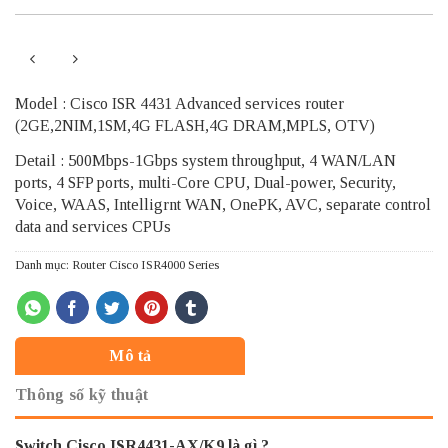
Model : Cisco ISR 4431 Advanced services router
(2GE,2NIM,1SM,4G FLASH,4G DRAM,MPLS, OTV)
Detail : 500Mbps-1Gbps system throughput, 4 WAN/LAN
ports, 4 SFP ports, multi-Core CPU, Dual-power, Security,
Voice, WAAS, Intelligrnt WAN, OnePK, AVC, separate control
data and services CPUs
Danh mục:
Router Cisco ISR4000 Series
Mô tả
Thông số kỹ thuật
Switch Cisco ISR4431-AX/K9 là gì ?