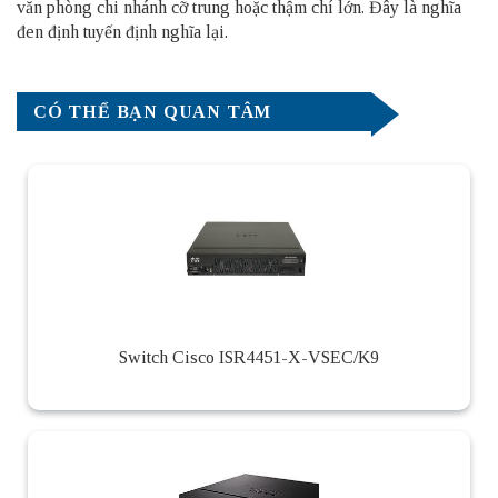
văn phòng chi nhánh cỡ trung hoặc thậm chí lớn. Đây là nghĩa
đen định tuyến định nghĩa lại.
CÓ THỂ BẠN QUAN TÂM
Switch Cisco ISR4451-X-VSEC/K9